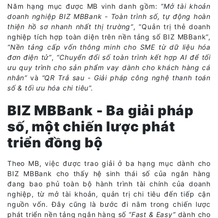
Năm hạng mục được MB vinh danh gồm:
“Mở tài khoản
doanh nghiệp BIZ MBBank - Toàn trình số, tự động hoàn
thiện hồ sơ nhanh nhất thị trường”
, “Quản trị thẻ doanh
nghiệp tích hợp toàn diện trên nền tảng số BIZ MBBank”,
“Nền tảng cấp vốn thông minh cho SME từ dữ liệu hóa
đơn điện tử”
,
“Chuyển đổi số toàn trình kết hợp AI để tối
ưu quy trình cho sản phẩm vay dành cho khách hàng cá
nhân”
và
“QR Trả sau - Giải pháp công nghệ thanh toán
số & tối ưu hóa chi tiêu”.
BIZ MBBank - Ba giải pháp
số, một chiến lược phát
triển đồng bộ
Theo MB, việc được trao giải ở ba hạng mục dành cho
BIZ MBBank cho thấy hệ sinh thái số của ngân hàng
đang bao phủ toàn bộ hành trình tài chính của doanh
nghiệp, từ mở tài khoản, quản trị chi tiêu đến tiếp cận
nguồn vốn. Đây cũng là bước đi nằm trong chiến lược
phát triển nền tảng ngân hàng số
“Fast & Easy”
dành cho