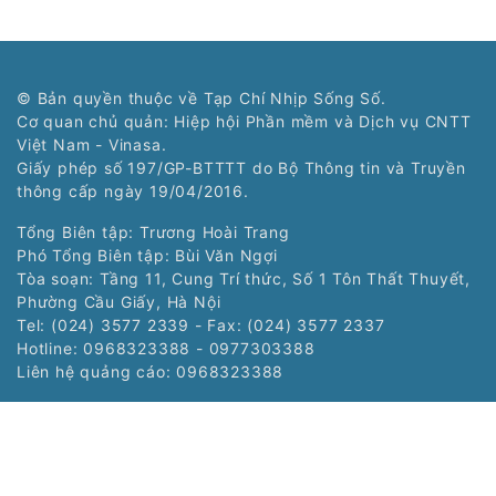
© Bản quyền thuộc về Tạp Chí Nhịp Sống Số.
Cơ quan chủ quản: Hiệp hội Phần mềm và Dịch vụ CNTT
Việt Nam - Vinasa.
Giấy phép số 197/GP-BTTTT do Bộ Thông tin và Truyền
thông cấp ngày 19/04/2016.
Tổng Biên tập: Trương Hoài Trang
Phó Tổng Biên tập: Bùi Văn Ngợi
Tòa soạn: Tầng 11, Cung Trí thức, Số 1 Tôn Thất Thuyết,
Phường Cầu Giấy, Hà Nội
Tel: (024) 3577 2339 - Fax: (024) 3577 2337
Hotline: 0968323388 - 0977303388
Liên hệ quảng cáo:
0968323388
Copyright © 2021 Nss.vn. Phát triển bởi
VIETNAMPEDIA.com
Các chuyên trang: