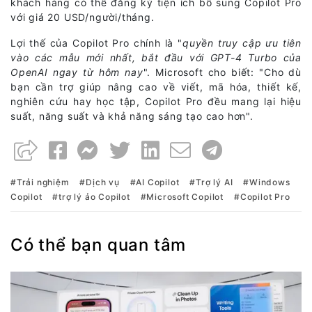
khách hàng có thể đăng ký tiện ích bổ sung Copilot Pro
với giá 20 USD/người/tháng.
Lợi thế của Copilot Pro chính là "
quyền truy cập ưu tiên
vào các mẫu mới nhất, bắt đầu với GPT-4 Turbo của
OpenAI ngay từ hôm nay
". Microsoft cho biết: "Cho dù
bạn cần trợ giúp nâng cao về viết, mã hóa, thiết kế,
nghiên cứu hay học tập, Copilot Pro đều mang lại hiệu
suất, năng suất và khả năng sáng tạo cao hơn".
Trải nghiệm
Dịch vụ
AI Copilot
Trợ lý AI
Windows
Copilot
trợ lý ảo Copilot
Microsoft Copilot
Copilot Pro
Có thể bạn quan tâm