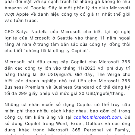
phải đối mặt với sự cạnh tranh từ những gã khổng lồ như
Amazon và Google. Đây là một phần lý do giúp Microsoft
vượt Apple về danh hiệu công ty có giá trị nhất thế giới
vào tuần trước.
CEO Satya Nadella của Microsoft cho biết tại hội nghị
Ignite của Microsoft ở Seattle vào tháng 11 năm ngoái
rằng AI nằm ở trung tâm bản sắc của công ty, đồng thời
cho biết "chúng tôi là công ty Copilot".
Microsoft bắt đầu cung cấp Copilot cho Microsoft 365
đến các công ty lớn vào tháng 11/2023 với phí duy trì
hằng tháng là 30 USD/người. Giờ đây, The Verge cho
biết các doanh nghiệp nhỏ trả tiền cho Microsoft 365
Business Premium và Business Standard có thể đăng ký
tối đa 299 giấy phép với mức giá 20 USD/người/tháng.
Những cá nhân muốn sử dụng Copilot có thể truy cập
miễn phí theo nhiều cách khác nhau, bao gồm cả trong
công cụ tìm kiếm Bing và tại
copilot.microsoft.com
. Để
sử dụng Copilot trong Word, Excel, Outlook và các ứng
dụng khác trong Microsoft 365 Personal và Family,