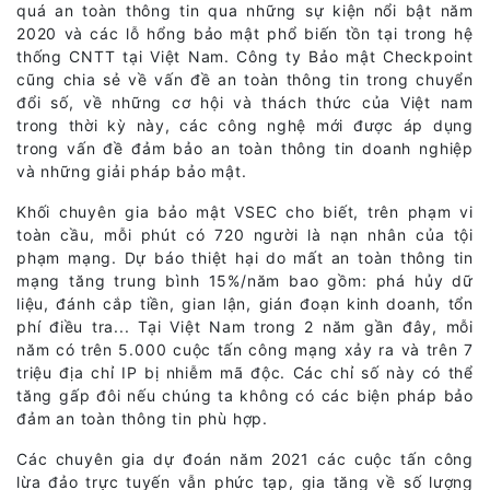
quá an toàn thông tin qua những sự kiện nổi bật năm
2020 và các lỗ hổng bảo mật phổ biến tồn tại trong hệ
thống CNTT tại Việt Nam. Công ty Bảo mật Checkpoint
cũng chia sẻ về vấn đề an toàn thông tin trong chuyển
đổi số, về những cơ hội và thách thức của Việt nam
trong thời kỳ này, các công nghệ mới được áp dụng
trong vấn đề đảm bảo an toàn thông tin doanh nghiệp
và những giải pháp bảo mật.
Khối chuyên gia bảo mật VSEC cho biết, trên phạm vi
toàn cầu, mỗi phút có 720 người là nạn nhân của tội
phạm mạng. Dự báo thiệt hại do mất an toàn thông tin
mạng tăng trung bình 15%/năm bao gồm: phá hủy dữ
liệu, đánh cắp tiền, gian lận, gián đoạn kinh doanh, tổn
phí điều tra... Tại Việt Nam trong 2 năm gần đây, mỗi
năm có trên 5.000 cuộc tấn công mạng xảy ra và trên 7
triệu địa chỉ IP bị nhiễm mã độc. Các chỉ số này có thể
tăng gấp đôi nếu chúng ta không có các biện pháp bảo
đảm an toàn thông tin phù hợp.
Các chuyên gia dự đoán năm 2021 các cuộc tấn công
lừa đảo trực tuyến vẫn phức tạp, gia tăng về số lượng