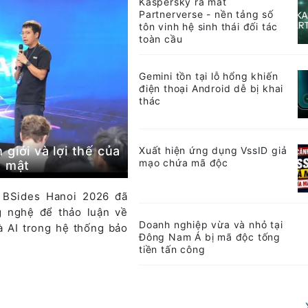
Kaspersky ra mắt
Partnerverse - nền tảng số
tôn vinh hệ sinh thái đối tác
toàn cầu
Gemini tồn tại lỗ hổng khiến
điện thoại Android dễ bị khai
thác
giới và lợi thế của
Xuất hiện ứng dụng VssID giả
mạo chứa mã độc
o mật
, BSides Hanoi 2026 đã
g nghệ để thảo luận về
Doanh nghiệp vừa và nhỏ tại
à AI trong hệ thống bảo
Đông Nam Á bị mã độc tống
tiền tấn công