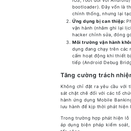
iOS, root đối với Android
bootloader). Đây vốn là 
chính thống, nhưng lại tạ
Ứng dụng bị can thiệp:
Ph
vận hành (nhằm ghi lại lị
hacker chỉnh sửa, đóng gó
Môi trường vận hành khô
dụng đang chạy trên các m
cấm hoạt động khi thiết b
tiếp (Android Debug Brid
Tăng cường trách nhiệ
Không chỉ đặt ra yêu cầu với 
sát chặt chẽ đối với các tổ chứ
hành ứng dụng Mobile Banking
lưu hành để kịp thời phát hiện 
Trong trường hợp phát hiện l
áp dụng biện pháp kiểm soát,