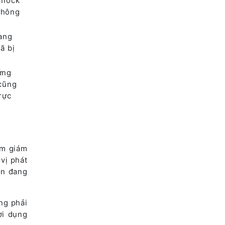
nlock
không
ang
ã bị
ứng
 cũng
rực
ệm giám
 vị phát
ản đang
ng phải
ợi dụng