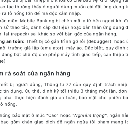
) hoặc đã bị can thiệp mở khóa cơ chế bảo vệ khởi động (u
thao tác thường thấy ở người dùng muốn cài đặt ứng dụng 
o ra lỗ hổng lớn để mã độc xâm nhập.
ần mềm Mobile Banking bị chèn mã lạ từ bên ngoài khi đ
ch sử thao tác, đánh cắp dữ liệu) hoặc bản thân ứng dụng đ
i lại (repack) sai khác so với bản gốc của ngân hàng.
ng an toàn:
Thiết bị có gắn trình gỡ lỗi (debugger), hoặc 
ôi trường giả lập (emulator), máy ảo. Đặc biệt, quy định
ị đang bật chế độ cho phép máy tính giao tiếp, can thiệp t
ge).
m rà soát của ngân hàng
thiết bị người dùng, Thông tư 77 còn quy định trách nhi
c tín dụng. Cụ thể, định kỳ tối thiểu 3 tháng một lần, đơn
 phải thực hiện đánh giá an toàn, bảo mật cho phiên b
lỗ hổng.
ỗ hổng bảo mật ở mức "Cao" hoặc
"Nghiêm trọng"
, ngân hà
 bao gồm chặn giao dịch để ngăn ngừa tội phạm mạng l