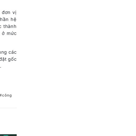
 đơn vị
phần hệ
c thành
g ở mức
ụng các
đặt gốc
.
công