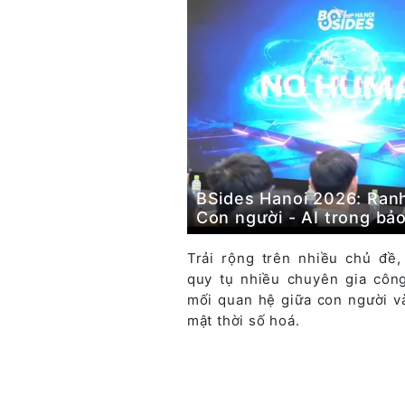
BSides Hanoi 2026: Ranh 
Con người - AI trong bả
Trải rộng trên nhiều chủ đề
quy tụ nhiều chuyên gia côn
mối quan hệ giữa con người v
mật thời số hoá.