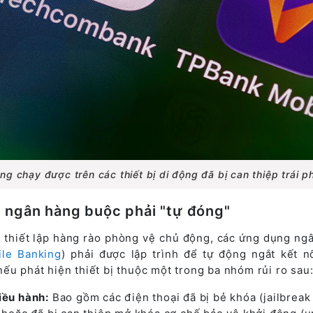
 chạy được trên các thiết bị di động đã bị can thiệp trái p
 ngân hàng buộc phải "tự đóng"
 thiết lập hàng rào phòng vệ chủ động, các ứng dụng ng
ile Banking
) phải được lập trình để tự động ngắt kết n
ếu phát hiện thiết bị thuộc một trong ba nhóm rủi ro sau
iều hành:
Bao gồm các điện thoại đã bị bẻ khóa (jailbreak 