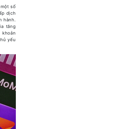
 một số
ấp dịch
n hành.
ia tăng
i khoản
chủ yếu