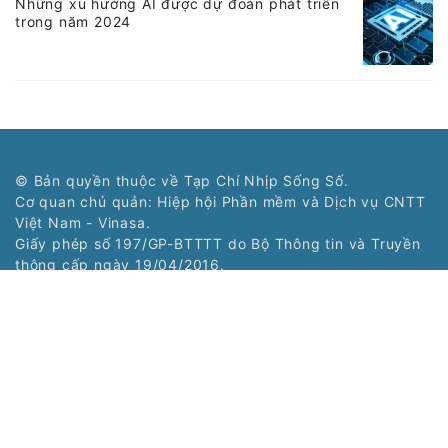
Những xu hướng AI được dự đoán phát triển
trong năm 2024
© Bản quyền thuộc về Tạp Chí Nhịp Sống Số.
Cơ quan chủ quản: Hiệp hội Phần mềm và Dịch vụ CNTT
Việt Nam - Vinasa.
Giấy phép số 197/GP-BTTTT do Bộ Thông tin và Truyền
thông cấp ngày 19/04/2016.
Tổng Biên tập: Trương Hoài Trang
Phó Tổng Biên tập: Bùi Văn Ngợi
Tòa soạn: Tầng 11, Cung Trí thức, Số 1 Tôn Thất Thuyết,
Phường Cầu Giấy, Hà Nội
Tel: (024) 3577 2339 - Fax: (024) 3577 2337
Hotline: 0968323388 - 0977303388
Liên hệ quảng cáo:
0968323388