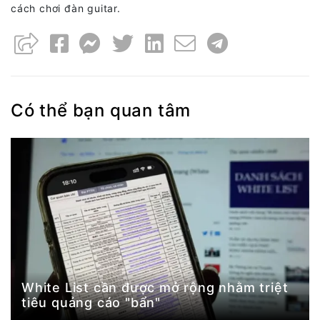
cách chơi đàn guitar.
Có thể bạn quan tâm
White List cần được mở rộng nhằm triệt
tiêu quảng cáo "bẩn"