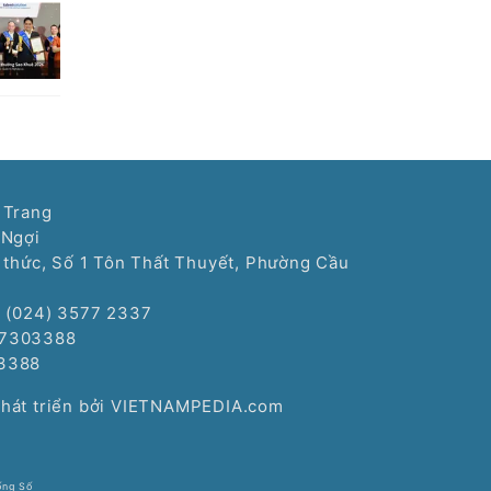
 Trang
 Ngợi
í thức, Số 1 Tôn Thất Thuyết, Phường Cầu
: (024) 3577 2337
77303388
3388
Phát triển bởi VIETNAMPEDIA.com
ống Số