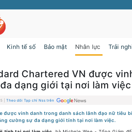
Kinh tế số
Bảo mật
Nhân lực
Trải ng
dard Chartered VN được vin
đa dạng giới tại nơi làm việc
15 |
Theo dõi Tạp chí Nss trên
e được vinh danh trong danh sách lãnh đạo nữ tiêu b
ng cường sự đa dạng giới tính tại nơi làm việc.
 tính tại nơi làm việc
, bà Michele Wee - Tổng Giám đ