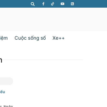
hiệm
Cuộc sống số
Xe++
h
iểu
ốc Ngân