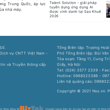
Talent Solution - giải pháp
ường Trung Quốc, áp lực
tuyển dụng ứng dụng AI
ủa nhà máy.
được vinh danh tại Sao Khuê
2026
Số.
Tổng Biên tập: Trương Hoài
Dịch vụ CNTT Việt Nam -
Phó Tổng Biên tập: Bùi Văn
Tòa soạn: Tầng 11, Cung Tr
tin và Truyền thông cấp
Giấy, Hà Nội
Tel: (024) 3577 2339 - Fax
Hotline: 0968323388 - 09
Liên hệ quảng cáo:
096832
Copyright © 2021 Nss.vn. 
 tử Nhịp Sống Số
Chuyên trang Siêu thị số của Tạp chí điện tử Nhịp S