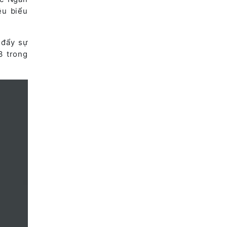
êu biểu
 đẩy sự
3 trong