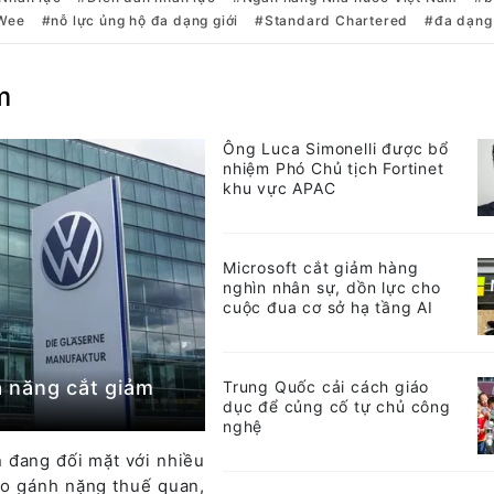
 Wee
nỗ lực ủng hộ đa dạng giới
Standard Chartered
đa dạng 
m
Ông Luca Simonelli được bổ
nhiệm Phó Chủ tịch Fortinet
khu vực APAC
Microsoft cắt giảm hàng
nghìn nhân sự, dồn lực cho
cuộc đua cơ sở hạ tầng AI
 năng cắt giảm
Trung Quốc cải cách giáo
dục để củng cố tự chủ công
nghệ
 đang đối mặt với nhiều
do gánh nặng thuế quan,