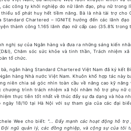
, các công ty khởi nghiệp do nữ lãnh đạo, phụ nữ trong l
thiểu số phát huy hết tiềm năng. Bà là nhà tài trợ cho
a Standard Chartered – IGNITE hướng đến các lãnh đạo
uyện thành công 1.165 lãnh đạo nữ cấp cao (35.8% trong 
ình nghị sự của Ngân hàng và đưa ra những sáng kiến nh
D&I), Chăm sóc sức khỏe và tinh thần, Trách nhiệm xã 
oàn tổ chức.
a bà, ngân hàng Standard Chartered Việt Nam đã ký kết B
Ngân hàng Nhà nước Việt Nam. Khuôn khổ hợp tác này 
ờng niên chia sẻ góc nhìn toàn cầu về nâng cao kỹ năng 
ác chương trình trách nhiệm xã hội nhằm hỗ trợ phụ nữ 
hiệm thực tiễn tốt nhất về thúc đẩy sự đa dạng và hòa nh
 ngày 18/10 tại Hà Nội với sự tham gia của các đại biể
ichele Wee cho biết:
"... Đẩy mạnh các hoạt động hỗ trợ
. Đội ngũ quản lý, các đồng nghiệp, và cộng sự của tôi t