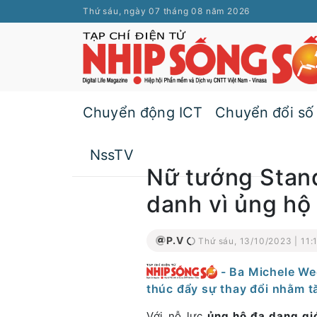
Thứ sáu, ngày 07 tháng 08 năm 2026
Chuyển động ICT
Chuyển đổi số
NssTV
Nữ tướng Stan
danh vì ủng hộ 
P.V
Thứ sáu, 13/10/2023 | 11:
- Ba Michele We
thúc đẩy sự thay đổi nhằm tă
Với nỗ lực
ủng hộ đa dạng giới