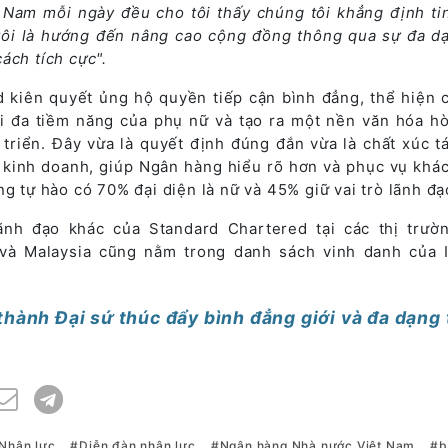
 Nam mỗi ngày đều cho tôi thấy chúng tôi khẳng định ti
tôi là hướng đến nâng cao cộng đồng thông qua sự đa d
ách tích cực".
 kiên quyết ủng hộ quyền tiếp cận bình đẳng, thể hiện 
i đa tiềm năng của phụ nữ và tạo ra một nền văn hóa h
 triển. Đây vừa là quyết định đúng đắn vừa là chất xúc t
 kinh doanh, giúp Ngân hàng hiểu rõ hơn và phục vụ khá
ng tự hào có 70% đại diện là nữ và 45% giữ vai trò lãnh đạ
ãnh đạo khác của Standard Chartered tại các thị trườ
và Malaysia cũng nằm trong danh sách vinh danh của 
ành Đại sứ thúc đẩy bình đẳng giới và đa dạng 
Nhân lực
Diễn đàn nhân lực
Ngân hàng Nhà nước Việt Nam
b