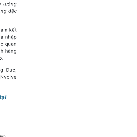
n tưởng
ạng đặc
cam kết
òa nhập
ác quan
ch hàng
o.
ng Đức,
INvolve
tại
ình