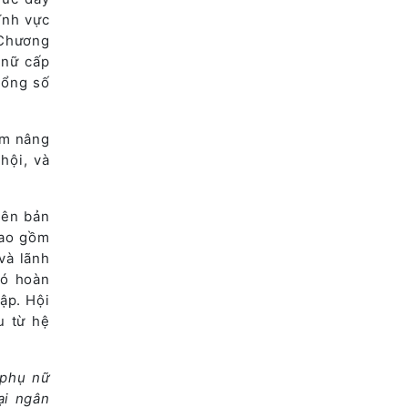
ĩnh vực
 Chương
 nữ cấp
tổng số
ằm nâng
hội, và
iên bản
bao gồm
và lãnh
có hoàn
ập. Hội
u từ hệ
 phụ nữ
ại ngân