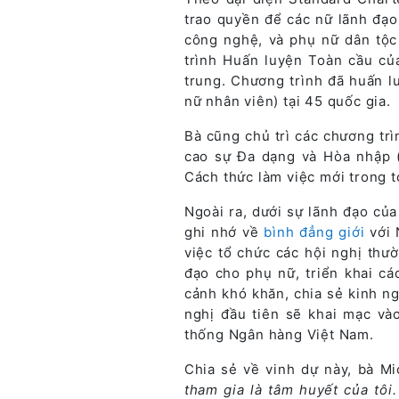
trao quyền để các nữ lãnh đạo
công nghệ, và phụ nữ dân tộc 
trình Huấn luyện Toàn cầu củ
trung. Chương trình đã huấn l
nữ nhân viên) tại 45 quốc gia.
Bà cũng chủ trì các chương tr
cao sự Đa dạng và Hòa nhập (
Cách thức làm việc mới trong t
Ngoài ra, dưới sự lãnh đạo củ
ghi nhớ về
bình đẳng giới
với 
việc tổ chức các hội nghị thư
đạo cho phụ nữ, triển khai c
cảnh khó khăn, chia sẻ kinh ng
nghị đầu tiên sẽ khai mạc vào
thống Ngân hàng Việt Nam.
Chia sẻ về vinh dự này, bà M
tham gia là tâm huyết của tôi