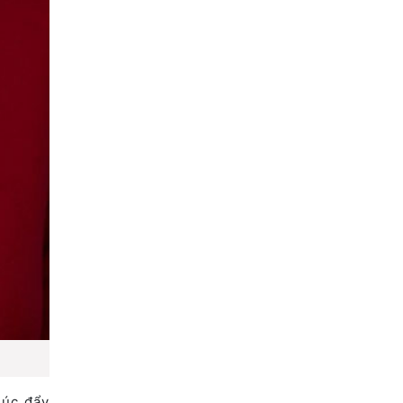
húc đẩy