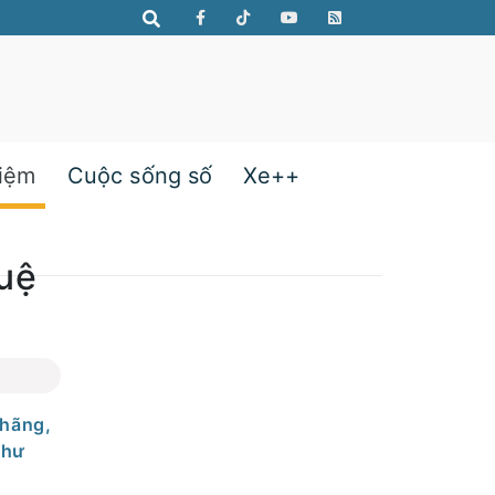
hiệm
Cuộc sống số
Xe++
tuệ
 hãng,
như