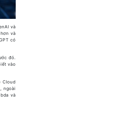
enAI và
 hơn và
tGPT có
ước đó.
iết vào
e Cloud
, ngoài
mbda và