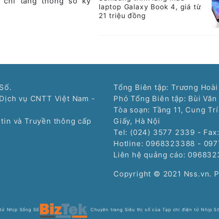
ì chỉ tăng thông số kỹ
laptop Galaxy Book 4, giá từ
21 triệu đồng
Số.
Tổng Biên tập: Trương Hoài
Dịch vụ CNTT Việt Nam -
Phó Tổng Biên tập: Bùi Văn
Tòa soạn: Tầng 11, Cung Tr
tin và Truyền thông cấp
Giấy, Hà Nội
Tel: (024) 3577 2339 - Fax
Hotline: 0968323388 - 09
Liên hệ quảng cáo:
096832
Copyright © 2021 Nss.vn. 
 tử Nhịp Sống Số
Chuyên trang Siêu thị số của Tạp chí điện tử Nhịp S