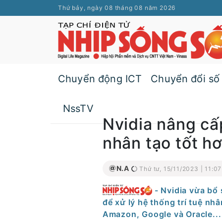
Thứ bảy, ngày 08 tháng 08 năm 2026
Chuyển động ICT
Chuyển đổi số
NssTV
Nvidia nâng cấp
nhân tạo tốt h
N.A
Thứ tư, 15/11/2023 | 11:07
- Nvidia vừa bổ
để xử lý hệ thống trí tuệ nh
Amazon, Google và Oracle...