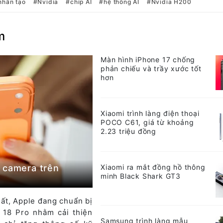
 nhân tạo
Nvidia
chip AI
hệ thống AI
Nvidia H200
m
Màn hình iPhone 17 chống
phản chiếu và trầy xước tốt
hơn
Xiaomi trình làng điện thoại
POCO C61, giá từ khoảng
2.23 triệu đồng
 camera trên
Xiaomi ra mắt đồng hồ thông
minh Black Shark GT3
hất, Apple đang chuẩn bị
 18 Pro nhằm cải thiện
Samsung trình làng mẫu