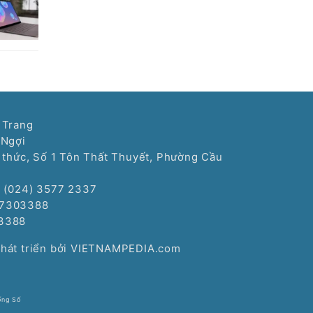
 Trang
 Ngợi
í thức, Số 1 Tôn Thất Thuyết, Phường Cầu
: (024) 3577 2337
77303388
3388
Phát triển bởi VIETNAMPEDIA.com
ống Số