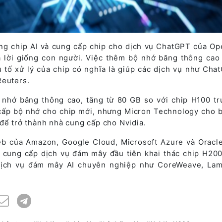
ng chip AI và cung cấp chip cho dịch vụ ChatGPT của Op
rả lời giống con người. Việc thêm bộ nhớ băng thông cao
 tố xử lý của chip có nghĩa là giúp các dịch vụ như Cha
Reuters.
 nhớ băng thông cao, tăng từ 80 GB so với chip H100 tr
 cấp bộ nhớ cho chip mới, nhưng Micron Technology cho b
để trở thành nhà cung cấp cho Nvidia.
web của Amazon, Google Cloud, Microsoft Azure và Oracl
à cung cấp dịch vụ đám mây đầu tiên khai thác chip H200
dịch vụ đám mây AI chuyên nghiệp như CoreWeave, La