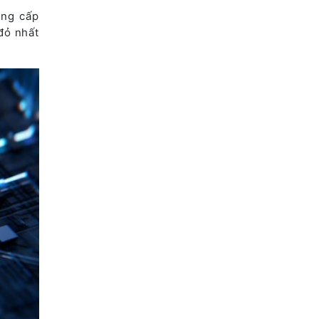
âng cấp
đỏ nhất