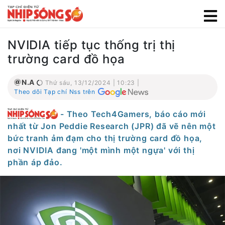
NVIDIA tiếp tục thống trị thị
trường card đồ họa
N.A
Thứ sáu, 13/12/2024 | 10:23 |
Theo dõi Tạp chí Nss trên
- Theo Tech4Gamers, báo cáo mới
nhất từ Jon Peddie Research (JPR) đã vẽ nên một
bức tranh ảm đạm cho thị trường card đồ họa,
nơi NVIDIA đang 'một mình một ngựa' với thị
phần áp đảo.