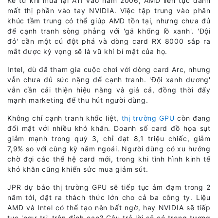
Kể từ khi mua lại ATI vào năm 2006, AMD liên tục đánh
mất thị phần vào tay NVIDIA. Việc tập trung vào phân
khúc tầm trung có thể giúp AMD tồn tại, nhưng chưa đủ
để cạnh tranh sòng phẳng với 'gã khổng lồ xanh'. 'Đội
đỏ' cần một cú đột phá và dòng card RX 8000 sắp ra
mắt được kỳ vọng sẽ là vũ khí bí mật của họ.
Intel, dù đã tham gia cuộc chơi với dòng card Arc, nhưng
vẫn chưa đủ sức nặng để cạnh tranh. 'Đội xanh dương'
vẫn cần cải thiện hiệu năng và giá cả, đồng thời đẩy
mạnh marketing để thu hút người dùng.
Không chỉ cạnh tranh khốc liệt,
thị trường GPU
còn đang
đối mặt với nhiều khó khăn. Doanh số card đồ họa sụt
giảm mạnh trong quý 3, chỉ đạt 8,1 triệu chiếc, giảm
7,9% so với cùng kỳ năm ngoái. Người dùng có xu hướng
chờ đợi các thế hệ card mới, trong khi tình hình kinh tế
khó khăn cũng khiến sức mua giảm sút.
JPR dự báo thị trường GPU sẽ tiếp tục ảm đạm trong 2
năm tới, đặt ra thách thức lớn cho cả ba công ty. Liệu
AMD và Intel có thể tạo nên bất ngờ, hay NVIDIA sẽ tiếp
tục 'ngự trị' trên đỉnh cao? Câu trả lời sẽ có trong tương