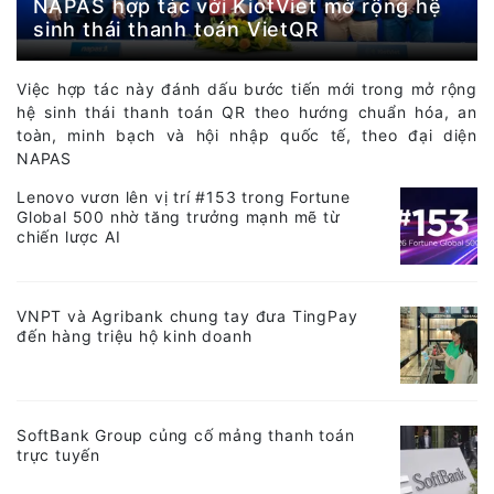
NAPAS hợp tác với KiotViet mở rộng hệ
sinh thái thanh toán VietQR
Việc hợp tác này đánh dấu bước tiến mới trong mở rộng
hệ sinh thái thanh toán QR theo hướng chuẩn hóa, an
toàn, minh bạch và hội nhập quốc tế, theo đại diện
NAPAS
Lenovo vươn lên vị trí #153 trong Fortune
Global 500 nhờ tăng trưởng mạnh mẽ từ
chiến lược AI
VNPT và Agribank chung tay đưa TingPay
đến hàng triệu hộ kinh doanh
SoftBank Group củng cố mảng thanh toán
trực tuyến