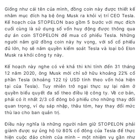
Giống như cái tên của mình, đồng coin này được thiết kế
nhằm mục đích hạ bệ ông Musk ra khỏi vị trí CEO Tesla.
Kế hoạch của STOPELON bao gồm 5 bước với mục đích
cuối cùng là sử dụng số vốn huy động được thông qua
dự án coin STOPELON để mua cổ phiếu Tesla. Những
người nắm giữ đồng coin này hy vọng, với số cổ phiếu
đủ lớn, họ sẽ nắm quyền kiểm soát Tesla và loại bỏ Elon
Musk ra khỏi công ty này.
Kế hoạch này nghe có vẻ khả thi khi tính đến 31 tháng
12 năm 2020, ông Musk mới chỉ sở hữu khoảng 22% cổ
phần Tesla (khoảng 122 tỷ USD tính theo vốn hóa hiện
tại của Tesla). Tuy nhiên trở ngại thực sự lại nằm ở
quyền biểu quyết đa số theo điều lệ công ty. Về cơ bản,
phải có ít nhất 2/3 cổ đông bỏ phiếu cho những thay đổi
quan trọng, ví dụ sáp nhập, thâu tóm, hay thay đổi mức
thù lao cho ban quản trị.
Điều này nghĩa là những người nắm giữ STOPELON phải
giành được sự ủng hộ từ 80% cổ đông của Tesla để thực
hiện cuộc đảo chính của mình – một nhiệm vụ gần như