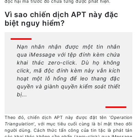
độc hại mà trước đó chưa từng được phát hiện.
Vì sao chiến dịch APT này đặc
biệt nguy hiểm?
Nạn nhân nhận được một tin nhắn
qua iMessage với tệp đính kèm chứa
khai thác zero-click. Dù họ không
click, mã độc đính kèm này vẫn kích
hoạt một lỗ hổng để leo thang đặc
quyền và giành quyền kiểm soát thiết
bị...
Theo đó, chiến dịch APT này được đặt tên
'Operation
Triangulation'
, với mục tiêu cuối cùng là bí mật theo dõi
người dùng. Cách thức tấn công của tin tặc là phát tán
các khai thác không cần nhấp (zero-click) qua iMessage