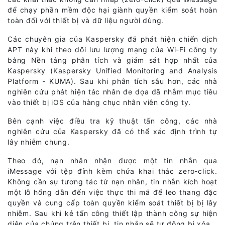
để chạy phần mềm độc hại giành quyền kiểm soát hoàn
toàn đối với thiết bị và dữ liệu người dùng.
Các chuyên gia của Kaspersky đã phát hiện chiến dịch
APT này khi theo dõi lưu lượng mạng của Wi-Fi công ty
bằng Nền tảng phân tích và giám sát hợp nhất của
Kaspersky (Kaspersky Unified Monitoring and Analysis
Platform - KUMA). Sau khi phân tích sâu hơn, các nhà
nghiên cứu phát hiện tác nhân đe dọa đã nhắm mục tiêu
vào thiết bị iOS của hàng chục nhân viên công ty.
Bên cạnh việc điều tra kỹ thuật tấn công, các nhà
nghiên cứu của Kaspersky đã có thể xác định trình tự
lây nhiễm chung.
Theo đó, nạn nhân nhận được một tin nhắn qua
iMessage với tệp đính kèm chứa khai thác zero-click.
Không cần sự tương tác từ nạn nhân, tin nhắn kích hoạt
một lỗ hổng dẫn đến việc thực thi mã để leo thang đặc
quyền và cung cấp toàn quyền kiểm soát thiết bị bị lây
nhiễm. Sau khi kẻ tấn công thiết lập thành công sự hiện
diện của chúng trên thiết bị, tin nhắn sẽ tự động bị xóa.