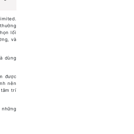
imited.
 thường
họn lối
ờng, và
là dùng
ếm được
ành nên
tâm trí
g những