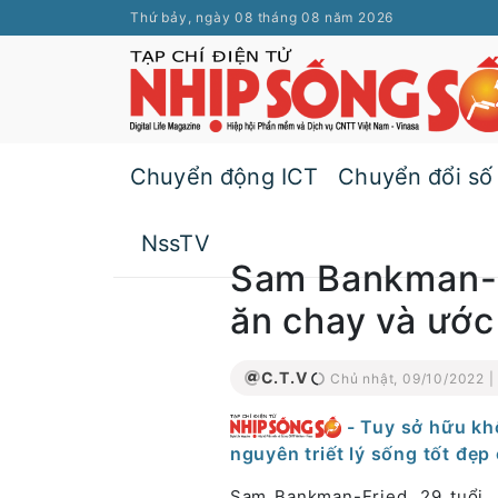
Thứ bảy, ngày 08 tháng 08 năm 2026
Chuyển động ICT
Chuyển đổi số
NssTV
Sam Bankman-Fr
ăn chay và ước
C.T.V
Chủ nhật, 09/10/2022 |
- Tuy sở hữu khố
nguyên triết lý sống tốt đẹp
Sam Bankman-Fried, 29 tuổi, 