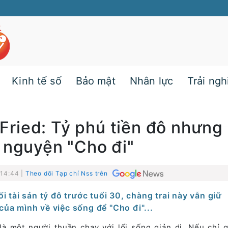
Kinh tế số
Bảo mật
Nhân lực
Trải ng
ied: Tỷ phú tiền đô nhưng 
 nguyện "Cho đi"
 14:44 |
Theo dõi Tạp chí Nss trên
i tài sản tỷ đô trước tuổi 30, chàng trai này vẫn giữ
 của mình về việc sống để "Cho đi"...
là một người thuần chay với lối sống giản dị. Nếu chỉ 