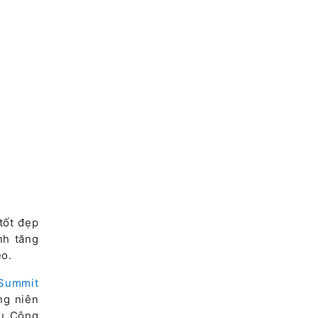
 tốt đẹp
nh tăng
eo.
 Summit
ng niên
vụ Công