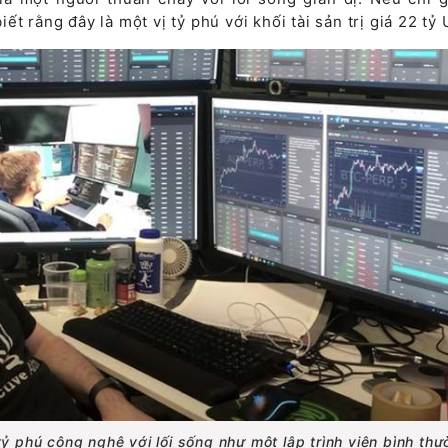
t rằng đây là một vị tỷ phú với khối tài sản trị giá 22 tỷ
 phú công nghệ với lối sống như một lập trình viên bình th