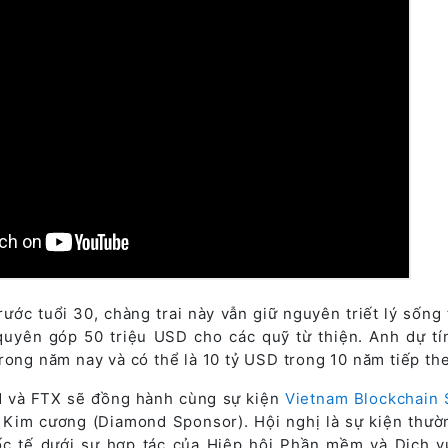
rước tuổi 30, chàng trai này vẫn giữ nguyên triết lý sống
uyên góp 50 triệu USD cho các quỹ từ thiện. Anh dự tí
rong năm nay và có thể là 10 tỷ USD trong 10 năm tiếp th
d và FTX sẽ đồng hành cùng sự kiện
Vietnam Blockchain
ợ Kim cương (Diamond Sponsor). Hội nghị là sự kiện thườ
ốc tế dưới sự hợp tác của Hiệp hội Phần mềm và Dịch 