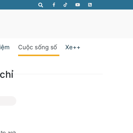
hiệm
Cuộc sống số
Xe++
chỉ
gặp anh