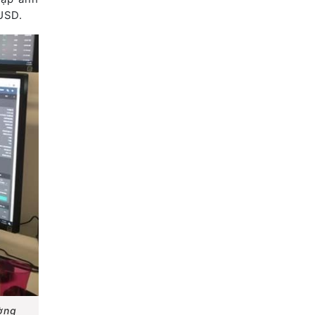
 USD.
ường