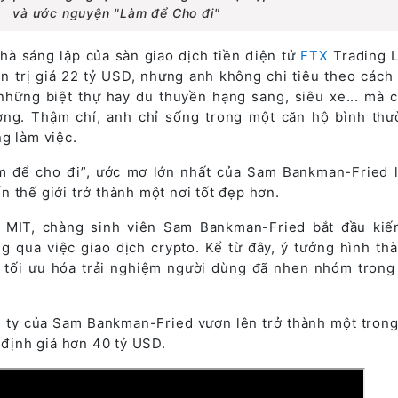
và ước nguyện "Làm để Cho đi"
à sáng lập của sàn giao dịch tiền điện tử
FTX
Trading L
ện trị giá 22 tỷ USD, nhưng anh không chi tiêu theo cách
 những biệt thự hay du thuyền hạng sang, siêu xe... mà c
ng. Thậm chí, anh chỉ sống trong một căn hộ bình thư
ng làm việc.
Làm để cho đi”, ước mơ lớn nhất của Sam Bankman-Fried 
 thế giới trở thành một nơi tốt đẹp hơn.
á MIT, chàng sinh viên Sam Bankman-Fried bắt đầu ki
g qua việc giao dịch crypto. Kể từ đây, ý tưởng hình th
ử tối ưu hóa trải nghiệm người dùng đã nhen nhóm trong 
g ty của Sam Bankman-Fried vươn lên trở thành một tron
 định giá hơn 40 tỷ USD.