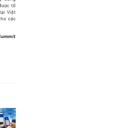
được tổ
ại Việt
cho các
Summit