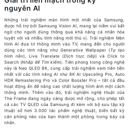
Giải trí liền mạch trong kỷ
nguyên AI
Những trải nghiệm màn hình mới nhất của Samsung,
được hỗ trợ bởi Samsung Vision AI, mang lại niềm vui bất
ngờ cho người dùng thông qua khả năng cá nhân hóa
tuyệt vời và nhiều tính năng mới thú vị. Trải nghiệm Màn
hình AI đưa trí thông minh vào TV, mang đến cho người
dùng các tính năng như Generative Wallpaper (
Tự tạo
hình nền
), Live Translate (
Dịch trực tiếp
) và Click to
Search (
Nhấp để Tìm kiếm
). Tiên phong trong công nghệ
này là Neo QLED 8K, cung cấp trải nghiệm xem tiên tiến
nhất với các tính năng AI như 8K AI Upscaling Pro, Auto
HDR Remastering Pro và Color Booster Pro – tất cả đều
hoạt động ẩn để nâng cao chất lượng hình ảnh một cách
thông minh. Thêm vào đó, trải nghiệm nghệ thuật của
The Frame đang ngày càng được mở rộng, cho phép tất
cả các TV QLED của Samsung đi kèm với bộ sưu tập kỹ
thuật số hơn 3.000 tác phẩm nghệ thuật, biến bất kỳ
căn phòng nào của bạn thành một phòng trưng bày cá
nhân.