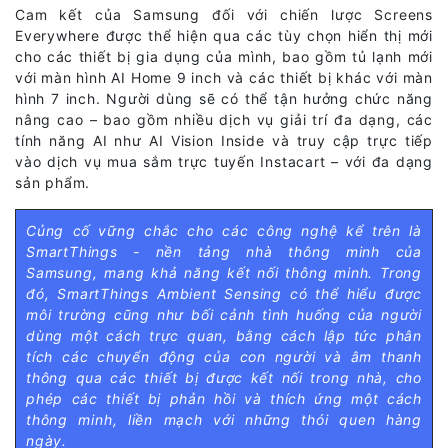
Cam kết của Samsung đối với chiến lược Screens
Everywhere được thể hiện qua các tùy chọn hiển thị mới
cho các thiết bị gia dụng của mình, bao gồm tủ lạnh mới
với màn hình AI Home 9 inch và các thiết bị khác với màn
hình 7 inch. Người dùng sẽ có thể tận hưởng chức năng
nâng cao – bao gồm nhiều dịch vụ giải trí đa dạng, các
tính năng AI như AI Vision Inside và truy cập trực tiếp
vào dịch vụ mua sắm trực tuyến Instacart – với đa dạng
sản phẩm.
Củng cố vững chắc cho các công nghệ kể trên là
SmartThings - nền tảng nhà thông minh của
Samsung, mang khả năng kết nối thông minh. Trong
đó, SmartThings Ambient Sensing có thể hiểu được
môi trường cũng như bối cảnh tình huống của người
dùng một cách trực quan, bằng cách lập tức phân
tích các chuyển động của con người và âm thanh
thông qua các thiết bị được kết nối trong nhà, cho
phép các thiết bị phản hồi và thích ứng một cách
thông minh, liền mạch với những thói quen hàng
ngày.