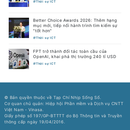
Thời sự ICT
Better Choice Awards 2026: Thêm hạng
mục mới, tiếp nối hành trình tìm kiếm sự
"tốt hơn"
Thời sự ICT
FPT trở thành đối tác toàn cầu của
OpenAI, khai phá thị trường 240 tỉ USD
Thời sự ICT
© Bản quyền thuộc về Tạp Chí Nhịp Sống Số.
Cơ quan chủ quản: Hiệp hội Phần mềm và Dịch vụ CNTT
Việt Nam - Vinasa.
Giấy phép số 197/GP-BTTTT do Bộ Thông tin và Truyền
thông cấp ngày 19/04/2016.