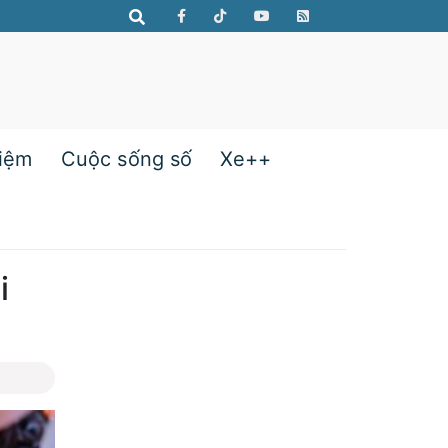
hiệm
Cuộc sống số
Xe++
i