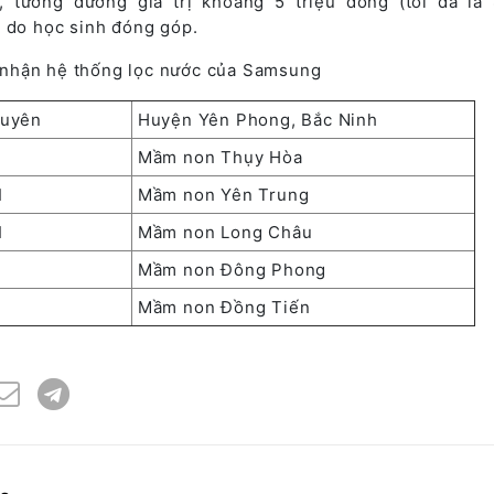
 tương đương giá trị khoảng 5 triệu đồng (tối đa là 
u do học sinh đóng góp.
nhận hệ thống lọc nước của Samsung
guyên
Huyện Yên Phong, Bắc Ninh
Mầm non Thụy Hòa
I
Mầm non Yên Trung
I
Mầm non Long Châu
Mầm non Đông Phong
Mầm non Đồng Tiến