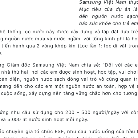
Samsung Việt Nam thực
Mục tiêu của dự án l
đến nguồn nước sạc
bảo sức khỏe cho trẻ em
 hệ thống lọc nước này được xây dựng và lắp đặt dựa tr
ng nguồn nước mưa và nước ngầm, với tổng kinh phí là hơn
 tiến hành qua 2 vòng khép kín (Lọc lần 1: lọc dị vật tro
).
g Giám đốc Samsung Việt Nam chia sẻ: “Đối với các 
hà thứ hai, nơi các em được sinh hoạt, học tập, vui chơi
oàn diện, nguồn nước sạch đóng vai trò vô cùng quan tr
 mang đến cho các em một nguồn nước an toàn, hợp vệ 
 cuộc sống, xây dựng nền tảng vững chắc hơn cho tương 
 ứng nhu cầu sử dụng cho 200 – 500 người/ngày với cô
và 5.000 lít nước sinh hoạt mỗi ngày.
ác chuyên gia tổ chức ESF, nhu cầu nước uống của hầu 