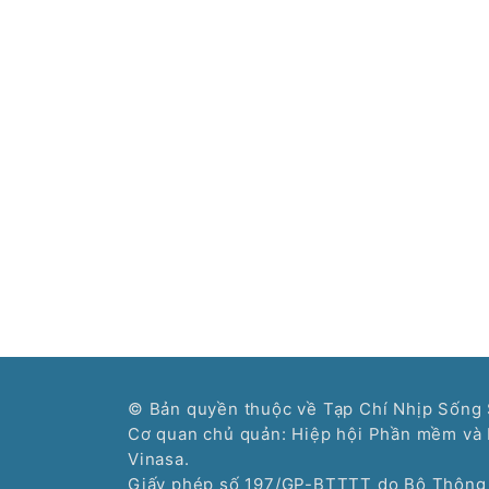
© Bản quyền thuộc về Tạp Chí Nhịp Sống 
Cơ quan chủ quản: Hiệp hội Phần mềm và 
Vinasa.
Giấy phép số 197/GP-BTTTT do Bộ Thông 