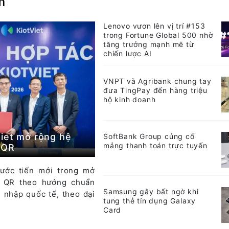
m
Lenovo vươn lên vị trí #153
trong Fortune Global 500 nhờ
tăng trưởng mạnh mẽ từ
chiến lược AI
VNPT và Agribank chung tay
đưa TingPay đến hàng triệu
hộ kinh doanh
iet mở rộng hệ
SoftBank Group củng cố
mảng thanh toán trực tuyến
tQR
ước tiến mới trong mở
n QR theo hướng chuẩn
Samsung gây bất ngờ khi
i nhập quốc tế, theo đại
tung thẻ tín dụng Galaxy
Card