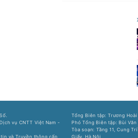
Số.
Tổng Biên tập: Trương Hoài
Dịch vụ CNTT Việt Nam -
Phó Tổng Biên tập: Bùi Văn
Tòa soạn: Tầng 11, Cung Tr
tin và Truyền thông cấp
Giấy, Hà Nội