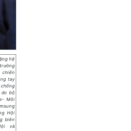
tặng hệ
 trường
 chiến
ng tay
 chống
” do bộ
e- Môi
amsung
ng Hội
g biên
Nội và