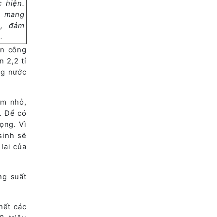
 hiện.
à mang
h, đảm
.
ên công
 2,2 tỉ
ng nước
em nhỏ,
. Để có
ọng. Vì
sinh sẽ
lai của
ng suất
hết các