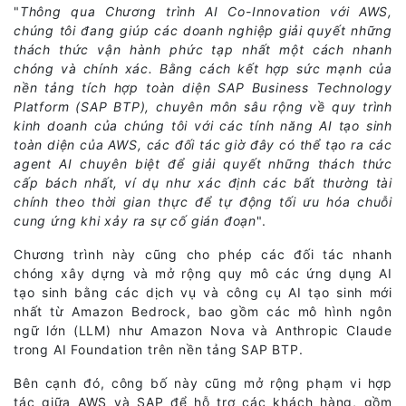
"
Thông qua Chương trình AI Co-Innovation với AWS,
chúng tôi đang giúp các doanh nghiệp giải quyết những
thách thức vận hành phức tạp nhất một cách nhanh
chóng và chính xác. Bằng cách kết hợp sức mạnh của
nền tảng tích hợp toàn diện SAP Business Technology
Platform (SAP BTP), chuyên môn sâu rộng về quy trình
kinh doanh của chúng tôi với các tính năng AI tạo sinh
toàn diện của AWS, các đối tác giờ đây có thể tạo ra các
agent AI chuyên biệt để giải quyết những thách thức
cấp bách nhất, ví dụ như xác định các bất thường tài
chính theo thời gian thực để tự động tối ưu hóa chuỗi
cung ứng khi xảy ra sự cố gián đoạn
".
Chương trình này cũng cho phép các đối tác nhanh
chóng xây dựng và mở rộng quy mô các ứng dụng AI
tạo sinh bằng các dịch vụ và công cụ AI tạo sinh mới
nhất từ Amazon Bedrock, bao gồm các mô hình ngôn
ngữ lớn (LLM) như Amazon Nova và Anthropic Claude
trong AI Foundation trên nền tảng SAP BTP.
Bên cạnh đó, công bố này cũng mở rộng phạm vi hợp
tác giữa AWS và SAP để hỗ trợ các khách hàng, gồm