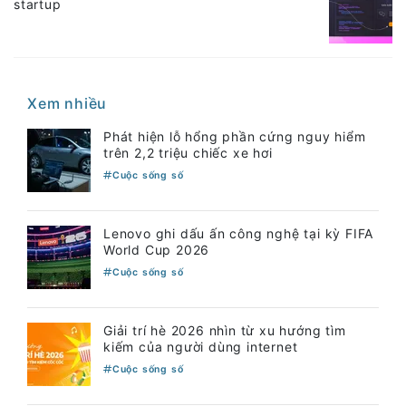
Lenovo đồng hành cùng Esports World Cup
2026 với vai trò Đối tác Sáng lập
Số hóa sử làng - để thuật toán không "nuốt
chửng" ký ức
AI biến ý tưởng đến doanh thu với tốc độ
startup
Xem nhiều
Phát hiện lỗ hổng phần cứng nguy hiểm
trên 2,2 triệu chiếc xe hơi