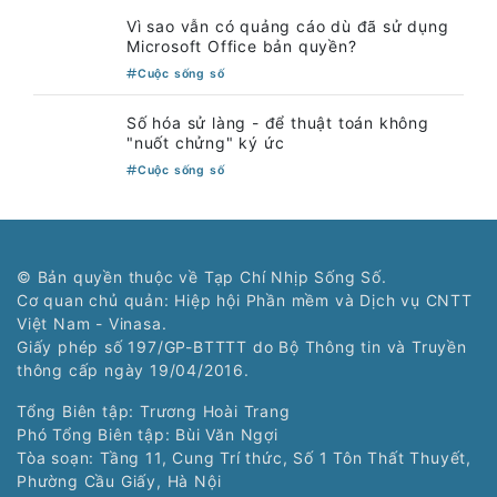
Cuộc sống số
Lenovo ghi dấu ấn công nghệ tại kỳ FIFA
World Cup 2026
Cuộc sống số
Giải trí hè 2026 nhìn từ xu hướng tìm
kiếm của người dùng internet
Cuộc sống số
Vì sao vẫn có quảng cáo dù đã sử dụng
Microsoft Office bản quyền?
Cuộc sống số
Số hóa sử làng - để thuật toán không
"nuốt chửng" ký ức
Cuộc sống số