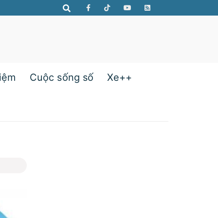
hiệm
Cuộc sống số
Xe++
c