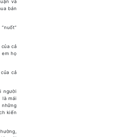
huận và
mua bán
 “nuốt”
 của cả
h em họ
 của cả
i người
 là mái
a những
ch kiến
thường,