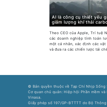
AI là công cụ thiết yếu 
giảm lượng khí thải carb
Theo CEO của Apple, Trí tuệ N
các doanh nghiệp tính toán lư
một cá nhân, xác định các vật
và đưa ra các chiến lược tái ch
© Bản quyền thuộc về Tạp Chí Nhịp Sống 
Cơ quan chủ quản: Hiệp hội Phần mềm và 
Vinasa.
Giấy phép số 197/GP-BTTTT do Bộ Thông 