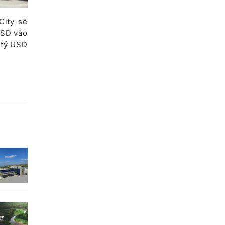
City sẽ
USD vào
 tỷ USD