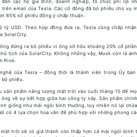
 đến các hộ gia đình, doanh nghiệp, tổ chức phi lợi n
 trên email của Tesla. Các cổ đông đã bỏ phiếu cho vụ 
hơn 85% số phiếu đồng ý chấp thuận.
ỉ 2 tỷ USD. Theo hợp đồng đưa ra, Tesla cũng chấp nhận
a SolarCity.
hông đứng ra bỏ phiếu vì ông sở hữu khoảng 20% cổ phần
 chủ tịch của SolarCity. Không những vậy, Musk còn là an
n Rive.
 nghệ của Tesla – đồng thời là thành viên trong Ủy ban
 bỏ phiếu.
u sản phẩm năng lượng mặt trời vào cuối tháng 10 để mọ
 ông về sự kết hợp giữa hai công ty này. Sản phẩm chính
ình giống như mái ngói bình thường, tuy nhiên nó lại chứ
. Nó có 4 lựa chọn hoa văn để phù hợp với những phong cá
mắt trời sẽ có giá thành còn thấp hơn cả mái ngói bình 