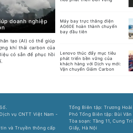
giúp doanh nghiệp
Máy bay trực thăng điện
AG60E hoàn thành chuyến
on
bay đầu tiên
hân tạo (AI) có thể giúp
ợng khí thải carbon của
Lenovo thúc đẩy mục tiêu
 liệu có sẵn để phục hồi
phát triển bền vững của
ế.
khách hàng với Dịch vụ mới:
Vận chuyển Giảm Carbon
Số.
Tổng Biên tập: Trương Hoài
Dịch vụ CNTT Việt Nam -
Phó Tổng Biên tập: Bùi Văn
Tòa soạn: Tầng 11, Cung Tr
tin và Truyền thông cấp
Giấy, Hà Nội