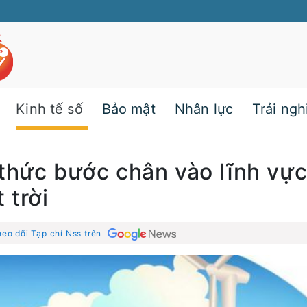
Kinh tế số
Bảo mật
Nhân lực
Trải ng
thức bước chân vào lĩnh vự
trời
eo dõi Tạp chí Nss trên