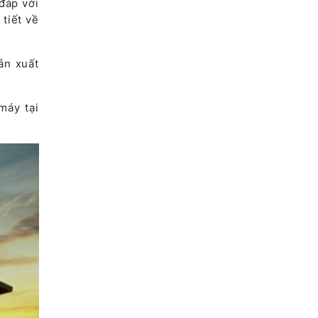
đáp với
tiết về
ản xuất
máy tại