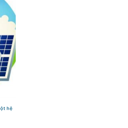
̣t hệ