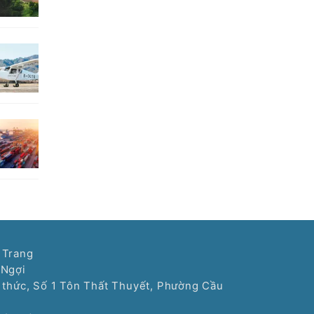
 Trang
 Ngợi
í thức, Số 1 Tôn Thất Thuyết, Phường Cầu