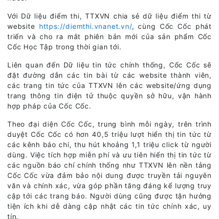
Với Dữ liệu điểm thi, TTXVN chia sẻ dữ liệu điểm thi từ
website
https://diemthi.vnanet.vn/
, cùng Cốc Cốc phát
triển và cho ra mắt phiên bản mới của sản phẩm Cốc
Cốc Học Tập trong thời gian tới.
Liên quan đến Dữ liệu tin tức chính thống, Cốc Cốc sẽ
đặt đường dẫn các tin bài từ các website thành viên,
các trang tin tức của TTXVN lên các website/ứng dụng
trang thông tin điện tử thuộc quyền sở hữu, vận hành
hợp pháp của Cốc Cốc.
Theo đại diện Cốc Cốc, trung bình mỗi ngày, trên trình
duyệt Cốc Cốc có hơn 40,5 triệu lượt hiển thị tin tức từ
các kênh báo chí, thu hút khoảng 1,1 triệu click từ người
dùng. Việc tích hợp miễn phí và ưu tiên hiển thị tin tức từ
các nguồn báo chí chính thống như TTXVN lên nền tảng
Cốc Cốc vừa đảm bảo nội dung được truyền tải nguyên
văn và chính xác, vừa góp phần tăng đáng kể lượng truy
cập tới các trang báo. Người dùng cũng được tận hưởng
tiện ích khi dễ dàng cập nhật các tin tức chính xác, uy
tín.