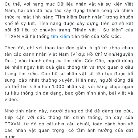
Cụ thể, với hạng mục Dữ liệu nhân vật và sự kiện Việt
Nam, hai bên đã hợp tác xây dựng thành công và chính
thức ra mắt tính năng “Tìm kiếm Danh nhân” trong khuôn
khổ lễ ký kết. Tính năng được xây dựng trên cơ sở kết
nối dữ liệu từ chuyên trang “Nhân vật - Sự kiện” của
TTXVN với hệ thống
tìm kiếm
tiên tiến của Cốc Cốc.
Theo đó, chỉ với thao tác đơn giản là gõ từ khóa chứa
tên các danh nhân Việt Nam (Ví dụ: Hồ Chí Minh/Nguyễn
Du...) vào thanh công cụ tìm kiếm Cốc Cốc, người dùng
sẽ nhận ngay kết quả giàu thông tin và trực quan ở đầu
trang tìm kiếm. Các hồ sơ nhân vật sẽ liên tục được bổ
sung, cập nhật thường xuyên. Hiện nay, người dùng đã
có thể tìm kiếm hơn 1.000 nhân vật với hàng chục ngàn
tư liệu thông tin đa dạng, bao gồm hình ảnh, bài viết và
video.
Nhờ tính năng này, người dùng có thể dễ dàng tra cứu,
tiếp cận với các thông tin chính thống, tin cậy của
TTXVN, từ đó có cái nhìn xâu chuỗi, toàn cảnh hơn về
các nhân vật quan trọng, có tầm ảnh hưởng của đất
nước.