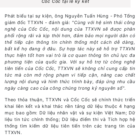
Cốc Cốc tại lễ ký kết
Phát biểu tại sự kiện, ông Nguyễn Tuấn Hùng - Phó Tổng
giám đốc TTXVN - đánh giá:
"Cùng với hệ sinh thái công
nghệ của Cốc Cốc, nội dung của TTXVN sẽ được phân
phối rộng rãi và kịp thời hơn, đảm bảo mọi người dân có
thể tiếp cận thông tin chính thống một cách dễ dàng,
bất kể họ đang ở đâu. Sự hợp tác này sẽ hỗ trợ TTXVN
thực hiện tốt hơn vai trò là cơ quan thông tin chủ lực đa
phương tiện của quốc gia. Với sự hỗ trợ từ công nghệ
tiên tiến của Cốc Cốc, TTXVN sẽ không chỉ cung cấp tin
tức mà còn mở rộng phạm vi tiếp cận, nâng cao chất
lượng nội dung và hình thức trình bày, đáp ứng nhu cầu
ngày càng cao của công chúng trong kỷ nguyên số"
.
Theo thỏa thuận, TTXVN và Cốc Cốc sẽ chính thức triển
khai liên kết và khai thác nền tảng dữ liệu thuộc 4 hạng
mục bao gồm: Dữ liệu nhân vật và sự kiện Việt Nam; Dữ
liệu tin tức chính thống; Dữ liệu điểm thi và Tích hợp hệ
thống tìm kiếm dữ liệu tiên tiến trên các trang tin của
TTXVN.