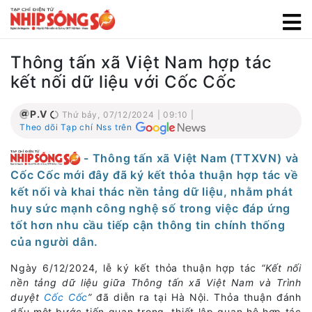
Thông tấn xã Việt Nam hợp tác
kết nối dữ liệu với Cốc Cốc
P.V
Thứ bảy, 07/12/2024 | 09:10 |
Theo dõi Tạp chí Nss trên
- Thông tấn xã Việt Nam (TTXVN) và
Cốc Cốc mới đây đã ký kết thỏa thuận hợp tác về
kết nối và khai thác nền tảng dữ liệu, nhằm phát
huy sức mạnh công nghệ số trong việc đáp ứng
tốt hơn nhu cầu tiếp cận thông tin chính thống
của người dân.
Ngày 6/12/2024, lễ ký kết thỏa thuận hợp tác
“Kết nối
nền tảng dữ liệu giữa Thông tấn xã Việt Nam và Trình
duyệt
Cốc Cốc
”
đã diễn ra tại Hà Nội. Thỏa thuận đánh
dấu một bước tiến quan trọng, thiết lập quan hệ hợp tác