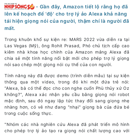
- Gần đây, Amazon tiết lộ rằng họ đã
lên kế hoạch để 'độ' cho trợ lý ảo Alexa khả năng
tái hiện giọng nói của người, thậm chí là người đã
mất.
Trong khuôn khổ sự kiện re: MARS 2022 vừa diễn ra tại
Las Vegas (Mỹ), ông Rohit Prasad, Phó chủ tịch cấp cao
kiêm nhà khoa học chính của Amazon mảng Alexa đã
chia sẻ một tính năng nổi bật mới cho phép trợ lý giọng
nói sao chép một giọng nói cụ thể của con người.
Tính năng này đã được demo (trình diễn mẫu) tại sự kiện
thông qua một video, trong đó khi một đứa trẻ nói:
“Alexa, bà có thể đọc cho con nghe cuốn Phù thủy xứ Oz
không?”, Alexa xác nhận yêu cầu bằng giọng nói robot
mặc định, sau đó ngay lập tức thay đổi sang giọng nhẹ
nhàng hơn, có vẻ như đang "nhại" giọng bà của đứa bé
trong cuộc sống thực.
"Nhóm các nhà nghiên cứu Alexa đã phát triển mô hình
cho phép trợ lý ảo tạo ra giọng nói chất lượng cao với