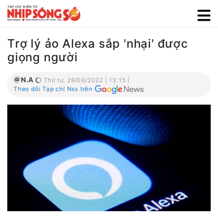
Trợ lý ảo Alexa sắp 'nhại' được
giọng người
N.A
Thứ tư, 29/06/2022 | 13:15 |
Theo dõi Tạp chí Nss trên