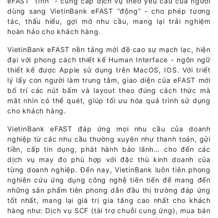
eFAST “tĩnh” - cung cấp dịch vụ theo yêu cầu của người
dùng sang VietinBank eFAST “động” - cho phép tương
tác, thấu hiểu, gợi mở nhu cầu, mang lại trải nghiệm
hoàn hảo cho khách hàng.
VietinBank eFAST nền tảng mới đề cao sự mạch lạc, hiện
đại với phong cách thiết kế Human Interface - ngôn ngữ
thiết kế được Apple sử dụng trên MacOS, IOS. Với triết
lý lấy con người làm trung tâm, giao diện của eFAST mới
bố trí các nút bấm và layout theo đúng cách thức mà
mắt nhìn có thể quét, giúp tối ưu hóa quá trình sử dụng
cho khách hàng.
VietinBank eFAST đáp ứng mọi nhu cầu của doanh
nghiệp từ các nhu cầu thường xuyên như thanh toán, gửi
tiền, cấp tín dụng, phát hành bảo lãnh… cho đến các
dịch vụ may đo phù hợp với đặc thù kinh doanh của
từng doanh nghiệp. Đến nay, VietinBank luôn tiên phong
nghiên cứu ứng dụng công nghệ tiên tiến để mang đến
những sản phẩm tiên phong dẫn đầu thị trường đáp ứng
tốt nhất, mang lại giá trị gia tăng cao nhất cho khách
hàng như: Dịch vụ SCF (tài trợ chuỗi cung ứng), mua bán