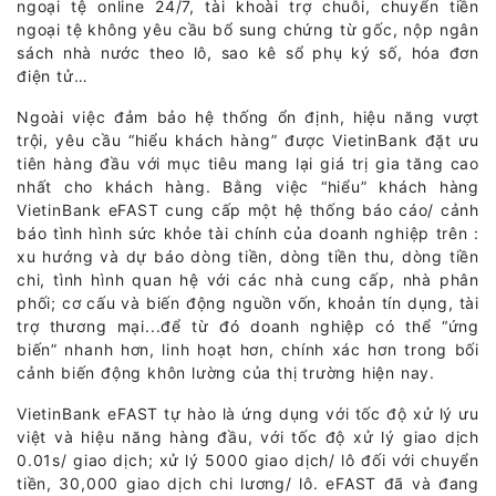
ngoại tệ online 24/7, tài khoài trợ chuỗi, chuyển tiền
ngoại tệ không yêu cầu bổ sung chứng từ gốc, nộp ngân
sách nhà nước theo lô, sao kê sổ phụ ký số, hóa đơn
điện tử…
Ngoài việc đảm bảo hệ thống ổn định, hiệu năng vượt
trội, yêu cầu “hiểu khách hàng” được VietinBank đặt ưu
tiên hàng đầu với mục tiêu mang lại giá trị gia tăng cao
nhất cho khách hàng. Bằng việc “hiểu” khách hàng
VietinBank eFAST cung cấp một hệ thống báo cáo/ cảnh
báo tình hình sức khỏe tài chính của doanh nghiệp trên :
xu hướng và dự báo dòng tiền, dòng tiền thu, dòng tiền
chi, tình hình quan hệ với các nhà cung cấp, nhà phân
phối; cơ cấu và biến động nguồn vốn, khoản tín dụng, tài
trợ thương mại...để từ đó doanh nghiệp có thể “ứng
biến” nhanh hơn, linh hoạt hơn, chính xác hơn trong bối
cảnh biến động khôn lường của thị trường hiện nay.
VietinBank eFAST tự hào là ứng dụng với tốc độ xử lý ưu
việt và hiệu năng hàng đầu, với tốc độ xử lý giao dịch
0.01s/ giao dịch; xử lý 5000 giao dịch/ lô đối với chuyển
tiền, 30,000 giao dịch chi lương/ lô. eFAST đã và đang