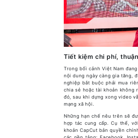
Tiết kiệm chi phí, thuậ
Trong bối cảnh Việt Nam đang 
nội dung ngày càng gia tăng, 
nghiệp bắt buộc phải mua riê
chia sẻ hoặc tài khoản không r
đó, sau khi dựng xong video v
mạng xã hội.
Những hạn chế nêu trên sẽ đượ
hợp tác cung cấp. Cụ thể, vớ
khoản CapCut bản quyền chính 
các nền tảng: Facebook, Inst