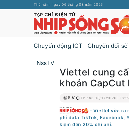
Thứ năm, ngày 06 tháng 08 năm 2026
Chuyển động ICT
Chuyển đổi số
NssTV
Viettel cung cấ
khoản CapCut 
P.V
Thứ tư, 08/07/2026 | 16:5
- Viettel vừa r
phí data TikTok, Facebook, 
kiệm đến 20% chi phí.