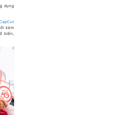
ng dụng
CapCut
 đi kèm
ổ biến,