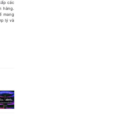
cấp các
h hàng.
để mang
ợp lý và