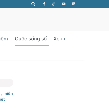
hiệm
Cuộc sống số
Xe++
n, miễn
iết