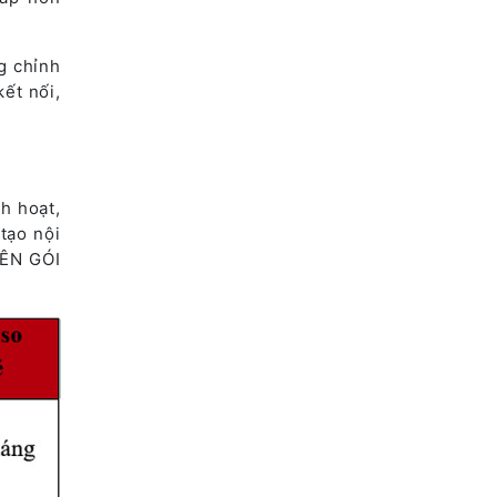
g chỉnh
ết nối,
h hoạt,
tạo nội
TÊN GÓI