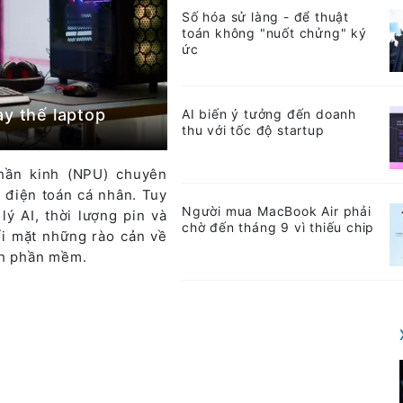
Số hóa sử làng - để thuật
toán không "nuốt chửng" ký
ức
ay thế laptop
AI biến ý tưởng đến doanh
thu với tốc độ startup
hần kinh (NPU) chuyên
 điện toán cá nhân. Tuy
Người mua MacBook Air phải
lý AI, thời lượng pin và
chờ đến tháng 9 vì thiếu chip
i mặt những rào cản về
ch phần mềm.