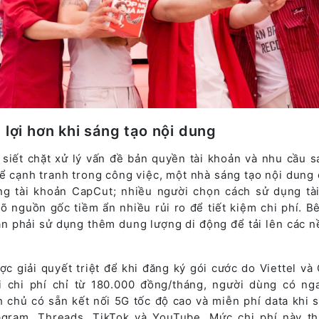
n lợi hơn khi sáng tạo nội dung
siết chặt xử lý vấn đề bản quyền tài khoản và nhu cầu s
để cạnh tranh trong công việc, một nhà sáng tạo nội dung
ng tài khoản CapCut; nhiều người chọn cách sử dụng tà
õ nguồn gốc tiềm ẩn nhiều rủi ro để tiết kiệm chi phí. B
ẫn phải sử dụng thêm dung lượng di động để tải lên các n
c giải quyết triệt để khi đăng ký gói cước do Viettel và
i chi phí chỉ từ 180.000 đồng/tháng, người dùng có nga
chủ có sẵn kết nối 5G tốc độ cao và miễn phí data khi 
agram, Threads, TikTok và YouTube. Mức chi phí này t