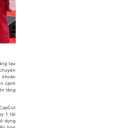
áng tạo
 chuyên
i khoản
ên cạnh
ền tảng
 CapCut
y 1 tài
sử dụng
hấp hơn