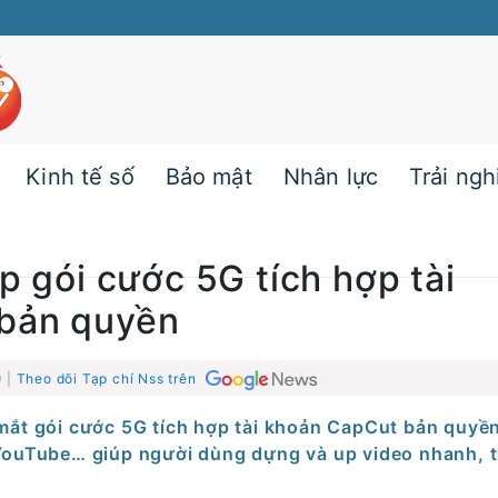
Kinh tế số
Bảo mật
Nhân lực
Trải ng
p gói cước 5G tích hợp tài
bản quyền
9 |
Theo dõi Tạp chí Nss trên
a mắt gói cước 5G tích hợp tài khoản CapCut bản quyề
YouTube… giúp người dùng dựng và up video nhanh, t