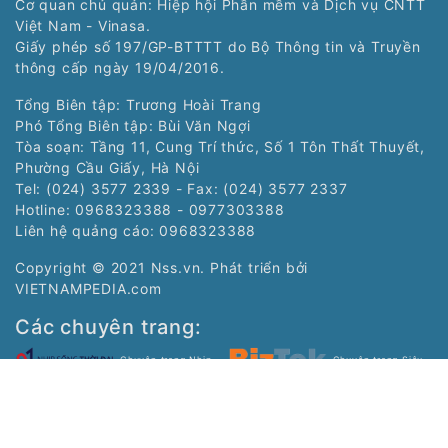
Cơ quan chủ quản: Hiệp hội Phần mềm và Dịch vụ CNTT
Việt Nam - Vinasa.
Giấy phép số 197/GP-BTTTT do Bộ Thông tin và Truyền
thông cấp ngày 19/04/2016.
Tổng Biên tập: Trương Hoài Trang
Phó Tổng Biên tập: Bùi Văn Ngợi
Tòa soạn: Tầng 11, Cung Trí thức, Số 1 Tôn Thất Thuyết,
Phường Cầu Giấy, Hà Nội
Tel: (024) 3577 2339 - Fax: (024) 3577 2337
Hotline: 0968323388 - 0977303388
Liên hệ quảng cáo:
0968323388
Copyright © 2021 Nss.vn. Phát triển bởi
VIETNAMPEDIA.com
Các chuyên trang:
Chuyên trang Nhịp
Chuyên trang Siêu
sống trẻ của Tạp chí
thị số của Tạp chí
điện tử Nhịp Sống Số
điện tử Nhịp Sống Số