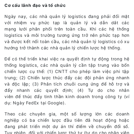
Cơ cấu lãnh đạo và tổ chức
Ngày nay, các nhà quản lý logistics đang phải đối mặt
với nhiệm vụ phức tạp là quản lý và dẫn dắt các
mạng lưới phân phối trên toàn cầu. Khi các hệ thống
logistics và môi trường tương ứng trở nên phức tạp hơn
và được kết nối toàn cầu, các nhà quản lý logistics có xu
hướng trở thành các nhà quản lý chiến lược hệ thống.
Để có thể triển khai việc ra quyết định tự động trong hệ
thống logistics, các nhà quản lý cần tập trung vào bốn
chiến lược cụ thể: (1) CNTT cho phép làm việc phi tập
trung; (2) Chiến lược thúc đẩy các đội phản ứng nhanh
và độc lập; (3) Phân tích chuỗi cung ứng để hỗ trợ và
đẩy nhanh các quyết định; (4) Tự do cho nhân
viên để thúc đẩy tinh thần kinh doanh trong công ty (ví
dụ: Ngày FedEx tại Google).
Theo các chuyên gia, một số lượng lớn các doanh
nghiệp có ba chiến lược đầu tiên đã hoạt động hoặc
đang phát triển một dự án thí điểm về chuyển đổi số.
Tuy nhiên, đối với chiến lược thứ tư (tự do cho nhân viên