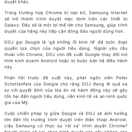
duyệt khác.
Trong trường hợp Chrome bị loại bỏ, Samsung Internet
sẽ trở thành trình duyệt mặc định trên các thiết bị
Galaxy. Đây sẽ là một lợi thế lớn cho Samsung, giúp trình
duyệt của hãng này tiếp cận đông đảo người dùng hơn.
DOJ gọi Google là 'gã khổng lồ kinh tế' đã tước đoạt
quyền lựa chọn của người tiêu dùng. Ngoài yêu cầu
thoái vốn Chrome, DOJ còn đề xuất Google thay đổi mô
hình kinh doanh Android hoặc bị buộc bán hệ điều hành
này.
Phản hồi trước đề xuất này, phát ngôn viên Peter
Schottenfels của Google cho rằng DOJ đang đi quá xa
so với quyết định của tòa án và hành động này sẽ gây
tổn hại đến người tiêu dùng, nền kinh tế và an ninh quốc
gia của Mỹ.
Cuộc chiến pháp lý giữa Google và DOJ sẽ ảnh hưởng
lớn đến thị trường trình duyệt trên điện thoại Android.
Liệu Samsung có thực sự 'rời xa' trình duyệt Chrome?
Người dùng sẽ lựa chọn trình duyệt nào nếu không còn