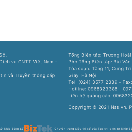
Số.
Tổng Biên tập: Trương Hoài
Dịch vụ CNTT Việt Nam -
Phó Tổng Biên tập: Bùi Văn
Tòa soạn: Tầng 11, Cung Tr
tin và Truyền thông cấp
Giấy, Hà Nội
Tel: (024) 3577 2339 - Fax
Hotline: 0968323388 - 09
Liên hệ quảng cáo:
096832
Copyright © 2021 Nss.vn. 
 tử Nhịp Sống Số
Chuyên trang Siêu thị số của Tạp chí điện tử Nhịp S