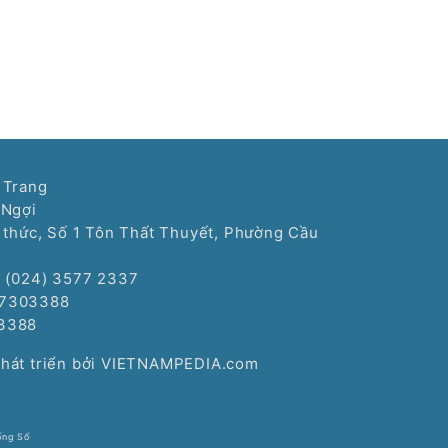
 Trang
 Ngợi
í thức, Số 1 Tôn Thất Thuyết, Phường Cầu
: (024) 3577 2337
77303388
3388
Phát triển bởi VIETNAMPEDIA.com
ống Số