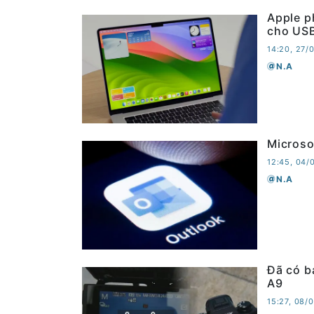
Apple p
cho US
14:20, 27/
N.A
Microso
12:45, 04/
N.A
Đã có b
A9
15:27, 08/