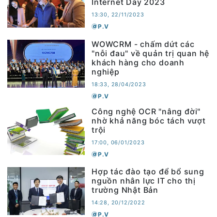
Internet Day 2023
13:30, 22/11/2023
P.V
WOWCRM - chấm dứt các
"nỗi đau" về quản trị quan hệ
khách hàng cho doanh
nghiệp
18:33, 28/04/2023
P.V
Công nghệ OCR "nâng đời"
nhờ khả năng bóc tách vượt
trội
17:00, 06/01/2023
P.V
Hợp tác đào tạo để bổ sung
nguồn nhân lực IT cho thị
trường Nhật Bản
14:28, 20/12/2022
P.V