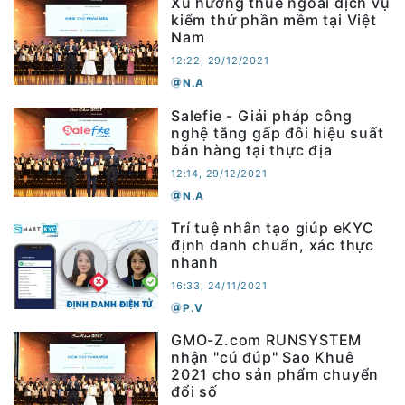
Xu hướng thuê ngoài dịch vụ
kiểm thử phần mềm tại Việt
Nam
12:22, 29/12/2021
N.A
Salefie - Giải pháp công
nghệ tăng gấp đôi hiệu suất
bán hàng tại thực địa
12:14, 29/12/2021
N.A
Trí tuệ nhân tạo giúp eKYC
định danh chuẩn, xác thực
nhanh
16:33, 24/11/2021
P.V
GMO-Z.com RUNSYSTEM
nhận "cú đúp" Sao Khuê
2021 cho sản phẩm chuyển
đổi số