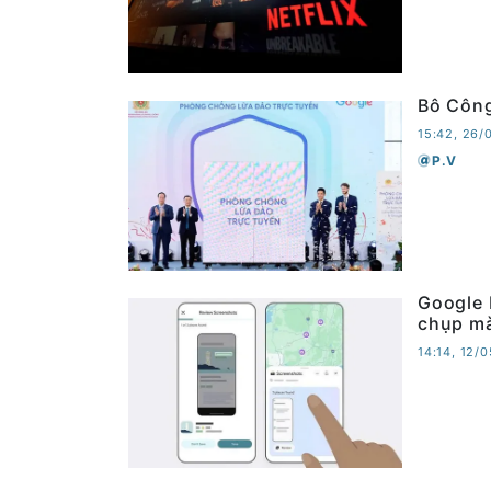
Bô Công
15:42, 26/
P.V
Google 
chụp mà
14:14, 12/