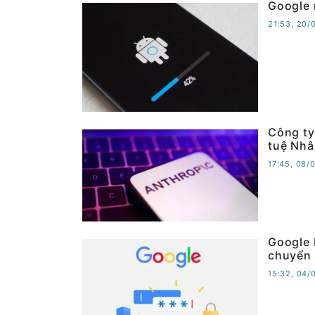
Google 
21:53, 20/
Công ty
tuệ Nhâ
17:45, 08/
Google 
chuyển 
15:32, 04/