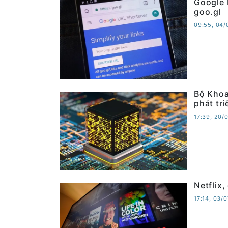
Google 
goo.gl
09:55, 04
Bộ Khoa
phát tr
17:39, 20/
Netflix
17:14, 03/