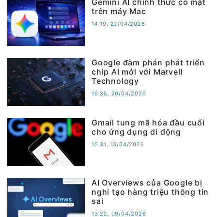
Gemini AI chính thức có mặt
trên máy Mac
14:19, 22/04/2026
Google đàm phán phát triển
chip AI mới với Marvell
Technology
16:35, 20/04/2026
Gmail tung mã hóa đầu cuối
cho ứng dụng di động
15:31, 13/04/2026
AI Overviews của Google bị
nghi tạo hàng triệu thông tin
sai
13:22, 09/04/2026