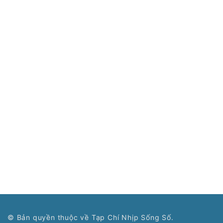
© Bản quyền thuộc về Tạp Chí Nhịp Sống Số.