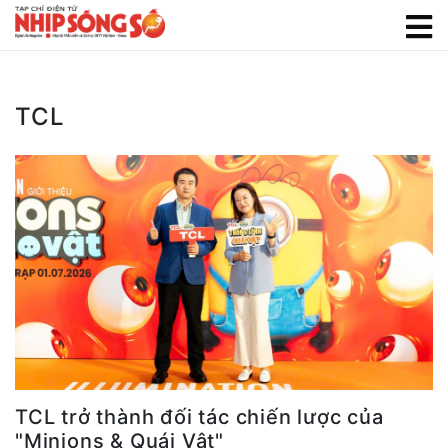
TCL
TCL trở thành đối tác chiến lược của
"Minions & Quái Vật"