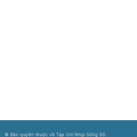
© Bản quyền thuộc về Tạp Chí Nhịp Sống Số.