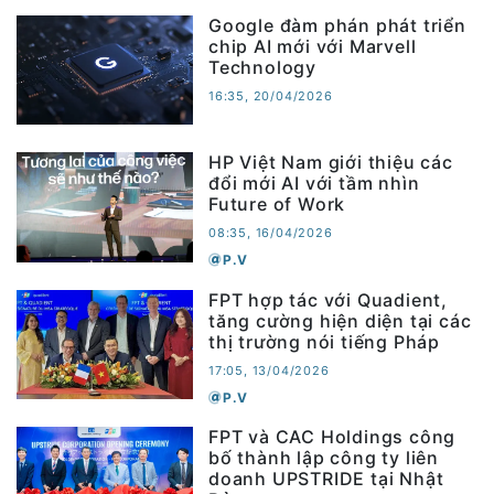
Google đàm phán phát triển
chip AI mới với Marvell
Technology
16:35, 20/04/2026
HP Việt Nam giới thiệu các
đổi mới AI với tầm nhìn
Future of Work
08:35, 16/04/2026
P.V
FPT hợp tác với Quadient,
tăng cường hiện diện tại các
thị trường nói tiếng Pháp
17:05, 13/04/2026
P.V
FPT và CAC Holdings công
bố thành lập công ty liên
doanh UPSTRIDE tại Nhật