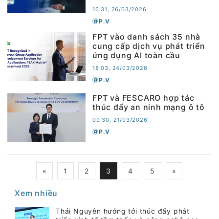
16:31, 26/03/2026
P.V
FPT vào danh sách 35 nhà
cung cấp dịch vụ phát triển
ứng dụng AI toàn cầu
18:03, 24/03/2026
P.V
FPT và FESCARO hợp tác
thúc đẩy an ninh mạng ô tô
09:30, 21/03/2026
P.V
«
1
2
3
4
5
»
Xem nhiều
Thái Nguyên hướng tới thúc đẩy phát