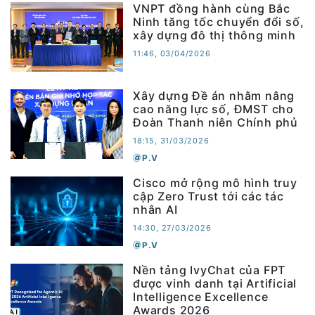
VNPT đồng hành cùng Bắc
Ninh tăng tốc chuyển đổi số,
xây dựng đô thị thông minh
11:46, 03/04/2026
Xây dựng Đề án nhằm nâng
cao năng lực số, ĐMST cho
Đoàn Thanh niên Chính phủ
18:15, 31/03/2026
P.V
Cisco mở rộng mô hình truy
cập Zero Trust tới các tác
nhân AI
14:30, 27/03/2026
P.V
Nền tảng IvyChat của FPT
được vinh danh tại Artificial
Intelligence Excellence
Awards 2026