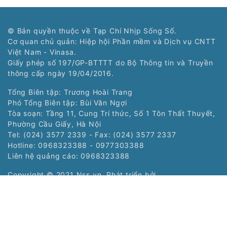
© Bản quyền thuộc về Tạp Chí Nhịp Sống Số.
Cơ quan chủ quản: Hiệp hội Phần mềm và Dịch vụ CNTT
Việt Nam - Vinasa.
Giấy phép số 197/GP-BTTTT do Bộ Thông tin và Truyền
thông cấp ngày 19/04/2016.
Tổng Biên tập: Trương Hoài Trang
Phó Tổng Biên tập: Bùi Văn Ngợi
Tòa soạn: Tầng 11, Cung Trí thức, Số 1 Tôn Thất Thuyết,
Phường Cầu Giấy, Hà Nội
Tel: (024) 3577 2339 - Fax: (024) 3577 2337
Hotline: 0968323388 - 0977303388
Liên hệ quảng cáo:
0968323388
Copyright © 2021 Nss.vn. Phát triển bởi
VIETNAMPEDIA.com
Các chuyên trang:
Chuyên trang Nhịp
Chuyên trang Siêu