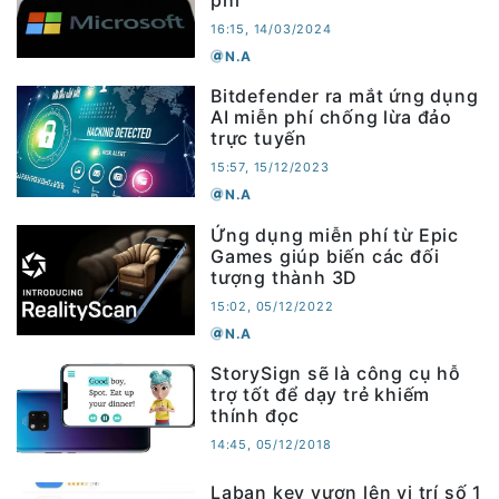
phí
16:15, 14/03/2024
N.A
Bitdefender ra mắt ứng dụng
AI miễn phí chống lừa đảo
trực tuyến
15:57, 15/12/2023
N.A
Ứng dụng miễn phí từ Epic
Games giúp biến các đối
tượng thành 3D
15:02, 05/12/2022
N.A
StorySign sẽ là công cụ hỗ
trợ tốt để dạy trẻ khiếm
thính đọc
14:45, 05/12/2018
Laban key vươn lên vị trí số 1