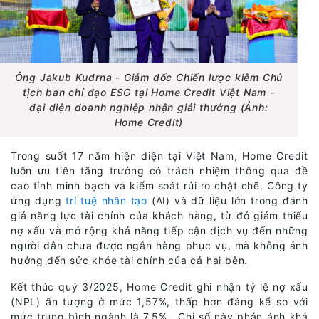
Ông Jakub Kudrna - Giám đốc Chiến lược kiêm Chủ
tịch ban chỉ đạo ESG tại Home Credit Việt Nam -
đại diện doanh nghiệp nhận giải thưởng (Ảnh:
Home Credit)
Trong suốt 17 năm hiện diện tại Việt Nam, Home Credit
luôn ưu tiên tăng trưởng có trách nhiệm thông qua đề
cao tính minh bạch và kiểm soát rủi ro chặt chẽ. Công ty
ứng dụng
trí tuệ nhân tạo
(AI) và dữ liệu lớn trong đánh
giá năng lực tài chính của khách hàng, từ đó giảm thiểu
nợ xấu và mở rộng khả năng tiếp cận dịch vụ đến những
người dân chưa được ngân hàng phục vụ, mà không ảnh
hưởng đến sức khỏe tài chính của cả hai bên.
Kết thúc quý 3/2025, Home Credit ghi nhận tỷ lệ nợ xấu
(NPL) ấn tượng ở mức 1,57%, thấp hơn đáng kể so với
mức trung bình ngành là 7,5% . Chỉ số này phản ánh khả