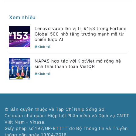
Xem nhiều
Lenovo vươn lên vị trí #153 trong Fortune
Global 500 nhờ tăng trưởng mạnh mẽ từ
chiến lược AI
Kinh tế
NAPAS hợp tác với KiotViet mở rộng hệ
sinh thái thanh toán VietQR
Kinh tế
© Bản quyền thuộc về Tạp Chí Nhịp Sống Số.
Cơ quan chủ quản: Hiệp hội Phần mềm và Dịch vụ CNTT
Việt Nam - Vinasa.
Giấy phép số 197/GP-BTTTT do Bộ Thông tin và Truyền
thông cấp ngày 19/04/2016.