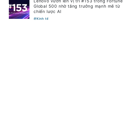
Lenovo vươn lên vị trí #153 trong Fortune
Global 500 nhờ tăng trưởng mạnh mẽ từ
chiến lược AI
Kinh tế
NAPAS hợp tác với KiotViet mở rộng hệ
sinh thái thanh toán VietQR
Kinh tế
© Bản quyền thuộc về Tạp Chí Nhịp Sống Số.
Cơ quan chủ quản: Hiệp hội Phần mềm và Dịch vụ CNTT
Việt Nam - Vinasa.
Giấy phép số 197/GP-BTTTT do Bộ Thông tin và Truyền
thông cấp ngày 19/04/2016.
Tổng Biên tập: Trương Hoài Trang
Phó Tổng Biên tập: Bùi Văn Ngợi
Tòa soạn: Tầng 11, Cung Trí thức, Số 1 Tôn Thất Thuyết,