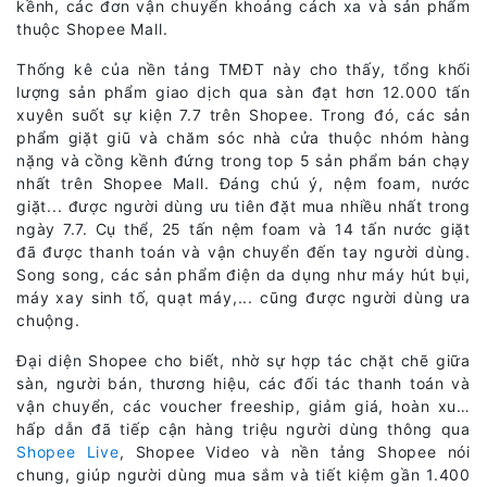
kềnh, các đơn vận chuyển khoảng cách xa và sản phẩm
thuộc Shopee Mall.
Thống kê của nền tảng TMĐT này cho thấy, tổng khối
lượng sản phẩm giao dịch qua sàn đạt hơn 12.000 tấn
xuyên suốt sự kiện 7.7 trên Shopee. Trong đó, các sản
phẩm giặt giũ và chăm sóc nhà cửa thuộc nhóm hàng
nặng và cồng kềnh đứng trong top 5 sản phẩm bán chạy
nhất trên Shopee Mall. Đáng chú ý, nệm foam, nước
giặt... được người dùng ưu tiên đặt mua nhiều nhất trong
ngày 7.7. Cụ thể, 25 tấn nệm foam và 14 tấn nước giặt
đã được thanh toán và vận chuyển đến tay người dùng.
Song song, các sản phẩm điện da dụng như máy hút bụi,
máy xay sinh tố, quạt máy,... cũng được người dùng ưa
chuộng.
Đại diện Shopee cho biết, nhờ sự hợp tác chặt chẽ giữa
sàn, người bán, thương hiệu, các đối tác thanh toán và
vận chuyển, các voucher freeship, giảm giá, hoàn xu…
hấp dẫn đã tiếp cận hàng triệu người dùng thông qua
Shopee Live
, Shopee Video và nền tảng Shopee nói
chung, giúp người dùng mua sắm và tiết kiệm gần 1.400