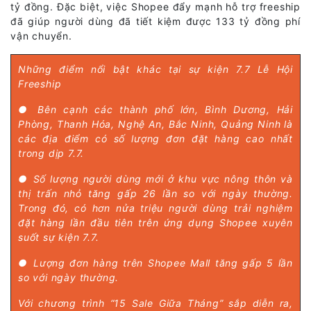
tỷ đồng. Đặc biệt, việc Shopee đẩy mạnh hỗ trợ freeship
đã giúp người dùng đã tiết kiệm được 133 tỷ đồng phí
vận chuyển.
Những điểm nổi bật khác tại sự kiện 7.7 Lễ Hội
Freeship
● Bên cạnh các thành phố lớn, Bình Dương, Hải
Phòng, Thanh Hóa, Nghệ An, Bắc Ninh, Quảng Ninh là
các địa điểm có số lượng đơn đặt hàng cao nhất
trong dịp 7.7.
● Số lượng người dùng mới ở khu vực nông thôn và
thị trấn nhỏ tăng gấp 26 lần so với ngày thường.
Trong đó, có hơn nửa triệu người dùng trải nghiệm
đặt hàng lần đầu tiên trên ứng dụng Shopee xuyên
suốt sự kiện 7.7.
● Lượng đơn hàng trên Shopee Mall tăng gấp 5 lần
so với ngày thường.
Với chương trình “15 Sale Giữa Tháng” sắp diễn ra,