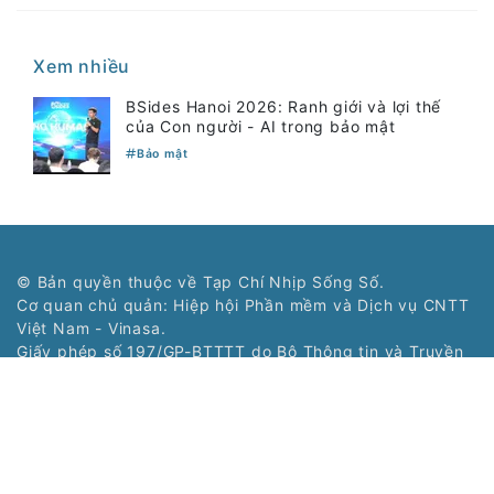
Xem nhiều
BSides Hanoi 2026: Ranh giới và lợi thế
của Con người - AI trong bảo mật
Bảo mật
© Bản quyền thuộc về Tạp Chí Nhịp Sống Số.
Cơ quan chủ quản: Hiệp hội Phần mềm và Dịch vụ CNTT
Việt Nam - Vinasa.
Giấy phép số 197/GP-BTTTT do Bộ Thông tin và Truyền
thông cấp ngày 19/04/2016.
Tổng Biên tập: Trương Hoài Trang
Phó Tổng Biên tập: Bùi Văn Ngợi
Tòa soạn: Tầng 11, Cung Trí thức, Số 1 Tôn Thất Thuyết,
Phường Cầu Giấy, Hà Nội