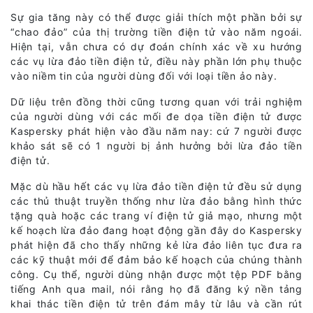
Sự gia tăng này có thể được giải thích một phần bởi sự
“chao đảo” của thị trường tiền điện tử vào năm ngoái.
Hiện tại, vẫn chưa có dự đoán chính xác về xu hướng
các vụ lừa đảo tiền điện tử, điều này phần lớn phụ thuộc
vào niềm tin của người dùng đối với loại tiền ảo này.
Dữ liệu trên đồng thời cũng tương quan với trải nghiệm
của người dùng với các mối đe dọa tiền điện tử được
Kaspersky phát hiện vào đầu năm nay: cứ 7 người được
khảo sát sẽ có 1 người bị ảnh hưởng bởi lừa đảo tiền
điện tử.
Mặc dù hầu hết các vụ lừa đảo tiền điện tử đều sử dụng
các thủ thuật truyền thống như lừa đảo bằng hình thức
tặng quà hoặc các trang ví điện tử giả mạo, nhưng một
kế hoạch lừa đảo đang hoạt động gần đây do Kaspersky
phát hiện đã cho thấy những kẻ lừa đảo liên tục đưa ra
các kỹ thuật mới để đảm bảo kế hoạch của chúng thành
công. Cụ thể, người dùng nhận được một tệp PDF bằng
tiếng Anh qua mail, nói rằng họ đã đăng ký nền tảng
khai thác tiền điện tử trên đám mây từ lâu và cần rút