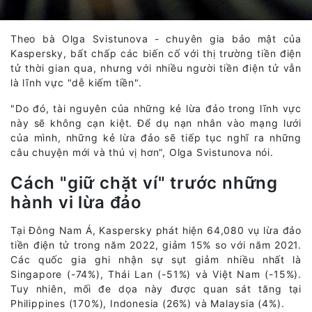
Theo bà Olga Svistunova - chuyên gia bảo mật của
Kaspersky, bất chấp các biến cố với thị trường tiền điện
tử thời gian qua, nhưng với nhiều người tiền điện tử vẫn
là lĩnh vực "dễ kiếm tiền".
"Do đó, tài nguyên của những kẻ lừa đảo trong lĩnh vực
này sẽ không cạn kiệt. Để dụ nạn nhân vào mạng lưới
của mình, những kẻ lừa đảo sẽ tiếp tục nghĩ ra những
câu chuyện mới và thú vị hơn”, Olga Svistunova nói.
Cách "giữ chặt ví" trước những
hành vi lừa đảo
Tại Đông Nam Á, Kaspersky phát hiện 64,080 vụ lừa đảo
tiền điện tử trong năm 2022, giảm 15% so với năm 2021.
Các quốc gia ghi nhận sự sụt giảm nhiều nhất là
Singapore (-74%), Thái Lan (-51%) và Việt Nam (-15%).
Tuy nhiên, mối đe dọa này được quan sát tăng tại
Philippines (170%), Indonesia (26%) và Malaysia (4%).