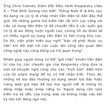
Ông Chris Connell, Giám đốc Điều hành Kaspersky châu
Á – Thái Bình Dương cho biết: “Đông Nam Á là khu vực
đa dạng và có tỷ lệ chấp nhận tiền điện tử dẫn đầu thế
giới. Với những game thủ kiếm tiền rất tích cực cộng với
việc sử dụng tiền điện tử để chuyển tiền ở các quốc gia
có tỷ lệ lao động nước ngoài cao, chúng tôi dự đoán sẽ
có nhiều người sử dụng tiền điện tử hơn trong khu vực.
Do đó, việc phát triển suy nghĩ “bảo vệ phải được ưu
tiên” khi đối mặt với các cuộc tấn công liên quan đến
công nghệ này càng đóng vai trò quan trọng”.
Nhằm giúp người dùng có thể "giữ chặt" khoản tiền điện
tử của họ, các chuyên gia của Kaspersky cũng đưa ra
một số khuyến nghị cũng như các "kịch bản" điển hình
của tội phạm mạng để họ có thể nhận biết. Theo đó,
những kẻ lừa đảo thường sử dụng email lừa đảo hoặc
trang web giả mạo để lừa mọi người tiết lộ thông tin
đăng nhập hoặc khóa riêng tư. Người dùng cần luôn
kiểm tra kỹ URL của trang web và không nhấp vào bất
kỳ liên kết đáng ngờ nào.