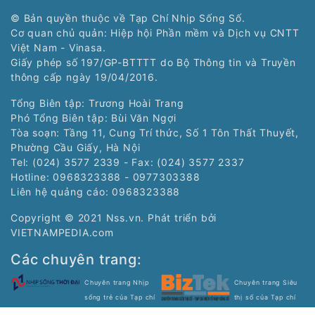
© Bản quyền thuộc về Tạp Chí Nhịp Sống Số.
Cơ quan chủ quản: Hiệp hội Phần mềm và Dịch vụ CNTT
Việt Nam - Vinasa.
Giấy phép số 197/GP-BTTTT do Bộ Thông tin và Truyền
thông cấp ngày 19/04/2016.
Tổng Biên tập: Trương Hoài Trang
Phó Tổng Biên tập: Bùi Văn Ngợi
Tòa soạn: Tầng 11, Cung Trí thức, Số 1 Tôn Thất Thuyết,
Phường Cầu Giấy, Hà Nội
Tel: (024) 3577 2339 - Fax: (024) 3577 2337
Hotline: 0968323388 - 0977303388
Liên hệ quảng cáo:
0968323388
Copyright © 2021 Nss.vn. Phát triển bởi
VIETNAMPEDIA.com
Các chuyên trang:
Chuyên trang Nhịp
Chuyên trang Siêu
sống trẻ của Tạp chí
thị số của Tạp chí
điện tử Nhịp Sống Số
điện tử Nhịp Sống Số