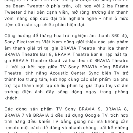
loa Beam Tweeter ở phía trên, kết hợp với 2 loa Frame
Tweeter ở hai bên cạnh viền, mở rộng trường âm thanh
vòm, nâng cấp cực đại trải nghiệm nghe - nhìn ở mức
tiệm cận các rạp chiếu phim hiện đại.
Cộng hưởng để thăng hoa trải nghiệm âm thanh 360 độ,
Sony Electronics Việt Nam cũng giới thiệu các sản phẩm
âm thanh giải trí tại gia BRAVIA Theatre như loa thanh
BRAVIA Theatre Bar 8, BRAVIA Theatre Bar 9, rạp hát tại
gia BRAVIA Theatre Quad và loa đeo cổ BRAVIA Theatre
U. Với sự kết hợp giữa TV Sony BRAVIA cùng BRAVIA
Theatre, tính năng Acoustic Center Sync biến TV trở
thành loa trung tâm, kết hợp cùng các sản phẩm loa phụ
trợ, tạo thành một rạp chiếu phim tại gia thực thụ với âm
trường điện ảnh đầy sống động ngay trong phòng
khách.
Các dòng sản phẩm TV Sony BRAVIA 9, BRAVIA 8,
BRAVIA 7 và BRAVIA 3 đều sử dụng Google TV, tích hợp
tính năng điều khiển TV bằng giọng nói mà không cần
remote một cách dễ dàng và nhanh chóng, bất kể những