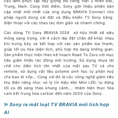
câu lệnh phức tạp hay giọng nói tiếng Việt 3 miền Bắc,
Trung, Nam. Cùng thời điểm, Sony giới thiệu phiên bản
cập nhật mới nhất của ứng dụng BRAVIA Connect cho
phép người dùng cài đặt và điều khiển TV Sony bằng
điện thoại với các thao tác đơn giản và nhanh chóng.
Các dòng TV Sony BRAVIA 2024 sở hữu thiết kế siêu
mỏng sang trọng, với 4 cách lắp đặt chân đế khác nhau
khi trưng bày và kết hợp với các sản phẩm loa thanh,
giúp tối ưu hóa diện tích, phù hợp đa dạng không gian.
Sản phẩm thực hiện theo kế hoạch Road To Zero với mục
tiêu giảm thiểu tác động môi trường: Sử dụng nhựa tái
chế cho diện tích lớn nhất của mặt sau TV và cho
remote, sử dụng vật liệu polyme sinh học tự phân huỷ
cho bao bì xốp… Cùng với đó là các công nghệ giảm tiêu
thụ điện năng như: xử lý tín hiệu đèn Mini LED, tự động
tối ưu độ sáng theo khung cảnh,… nhằm hiện thực hóa
cam kết trung hòa carbon đến năm 2050 của Sony.
Sony ra mắt loạt TV BRAVIA mới tích hợp
AI