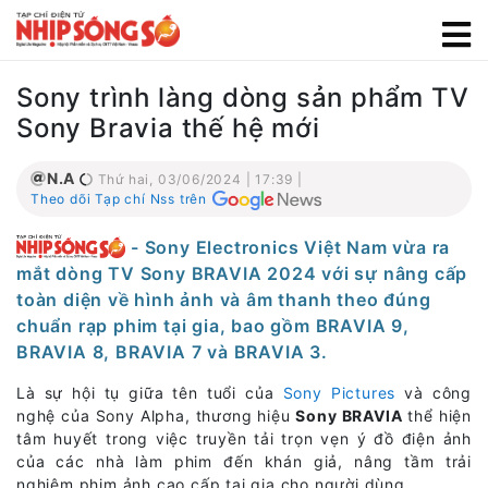
Sony trình làng dòng sản phẩm TV
Sony Bravia thế hệ mới
N.A
Thứ hai, 03/06/2024 | 17:39 |
Theo dõi Tạp chí Nss trên
- Sony Electronics Việt Nam vừa ra
mắt dòng TV Sony BRAVIA 2024 với sự nâng cấp
toàn diện về hình ảnh và âm thanh theo đúng
chuẩn rạp phim tại gia, bao gồm BRAVIA 9,
BRAVIA 8, BRAVIA 7 và BRAVIA 3.
Là sự hội tụ giữa tên tuổi của
Sony Pictures
và công
nghệ của Sony Alpha, thương hiệu
Sony BRAVIA
thể hiện
tâm huyết trong việc truyền tải trọn vẹn ý đồ điện ảnh
của các nhà làm phim đến khán giả, nâng tầm trải
nghiệm phim ảnh cao cấp tại gia cho người dùng.