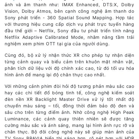
ảnh và âm thanh như: IMAX Enhanced, DTS:X, Dolby
Vision, Dolby Atmos, bên cạnh công nghệ âm thanh do
Sony phát triển - 360 Spatial Sound Mapping. Hợp tác
với thương hiệu cung cấp dịch vụ phát trực tuyến hàng
đầu thế giới – Netflix, Sony đầu tư phát triển tính năng
Netflix Adaptive Calibrated Mode, nhằm nâng tầm trải
nghiệm xem phim OTT tại gia của người dùng.
Cùng đó, bộ xử lý nhận thức XR cho phép tự nhận diện
từng cảnh quay và biểu cảm trên khuôn mặt nhân vật,
phân tích dữ liệu với độ chính xác cao, từ đó tối ưu hóa
hình ảnh để mang lại độ chân thực cao nhất.
Với những cảnh phim đòi hỏi độ tương phản màu sắc cao
hay các chi tiết đổ bóng tinh tế, công nghệ kiểm soát
đèn nền XR Backlight Master Drive xử lý tốt nhất độ
chuyển màu sáng – tối, đồng thời đảm bảo độ đen và
sâu cho trên từng điểm ảnh. Nhờ công nghệ High Peak
Luminance, các cảnh quay thiên nhiên sẽ được tăng
cường màu sắc và ánh sáng, mang lại hình ảnh rực rỡ và
chân thực. Bộ đôi công nghệ này sẽ giúp màn ảnh của
TV Sony BRAVIA hiển thị sáng hơn, rõ nét hơn với HDR