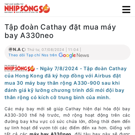
Tập đoàn Cathay đặt mua máy
bay A330neo
N.A
Thứ tư, 07/08/2024 | 11:04 |
Theo dõi Tạp chí Nss trên
- Ngày 7/8/2024 - Tập đoàn Cathay
của Hong Kong đã ký hợp đồng với Airbus đặt
mua 30 máy bay thân rộng A330-900 sau khi
đánh giá kỹ lưỡng chương trình đổi mới đội bay
thân rộng có kích cỡ trung bình của mình.
Các máy bay mới sẽ giúp Cathay hiện đại hóa đội bay
A330-300 thế hệ trước, mở rộng hoạt động trên các
đường bay khu vực có sức chứa lớn, đồng thời đem đến
sự linh hoạt để vươn tới các điểm đến xa hơn. Giống với
tất cả các
máy bay A330neo
, đội tàu bay này sẽ được