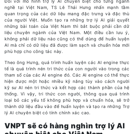
Đối với mô hình trợ lý AI chuyên biệt cho từng ngành
nghề tại Việt Nam, TS Lê Thái Hưng nhấn mạnh tầm
quan trọng của các dữ liệu mang đặc trưng và đặc thù
của người Việt. Muốn tạo ra những trợ lý AI giải quyết
những bài toán của Việt Nam thì bắt buộc phải cần dữ
liệu chuyên ngành của Việt Nam. Một điều cần lưu ý,
không phải dữ liệu nào cũng có thể dùng để huấn luyện
AI mà chỉ có dữ liệu đã được làm sạch và chuẩn hóa mới
phù hợp cho công tác này.
Theo ông Hưng, quá trình huấn luyện các AI engine thực
tế là quá trình nén tri thức của con người vào trong các
tham số của các AI engine đó. Các AI engine có thể thực
hiện được một hoặc nhiều kỹ năng tùy vào cách người
kỹ sư AI nén tri thức và kết hợp các thành phần của hệ
thống. Vì vậy, tri thức con người, thông qua quá trình
loại bỏ các yếu tố không phù hợp và chuẩn hóa, sẽ trở
thành dữ liệu đầu vào để huấn luyện và tạo ra những Trợ
lý AI chuyên biệt có tính chính xác cao.
VNPT sẽ có hàng nghìn trợ lý AI