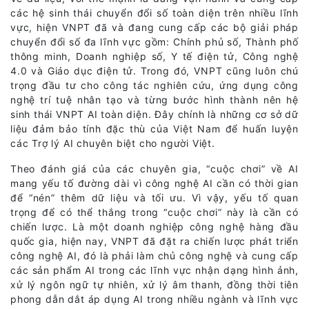
các hệ sinh thái chuyển đổi số toàn diện trên nhiều lĩnh
vực, hiện VNPT đã và đang cung cấp các bộ giải pháp
chuyển đổi số đa lĩnh vực gồm: Chính phủ số, Thành phố
thông minh, Doanh nghiệp số, Y tế điện tử, Công nghệ
4.0 và Giáo dục điện tử. Trong đó, VNPT cũng luôn chú
trọng đầu tư cho công tác nghiên cứu, ứng dụng công
nghệ trí tuệ nhân tạo và từng bước hình thành nên hệ
sinh thái VNPT AI toàn diện. Đây chính là những cơ sở dữ
liệu đảm bảo tính đặc thù của Việt Nam để huấn luyện
các Trợ lý AI chuyên biệt cho người Việt.
Theo đánh giá của các chuyên gia, “cuộc chơi” về AI
mang yếu tố đường dài vì công nghệ AI cần có thời gian
để “nén” thêm dữ liệu và tối ưu. Vì vậy, yếu tố quan
trọng để có thể thắng trong “cuộc chơi” này là cần có
chiến lược. Là một doanh nghiệp công nghệ hàng đầu
quốc gia, hiện nay, VNPT đã đặt ra chiến lược phát triển
công nghệ AI, đó là phải làm chủ công nghệ và cung cấp
các sản phẩm AI trong các lĩnh vực nhận dạng hình ảnh,
xử lý ngôn ngữ tự nhiên, xử lý âm thanh, đồng thời tiên
phong dẫn dắt áp dụng AI trong nhiều ngành và lĩnh vực