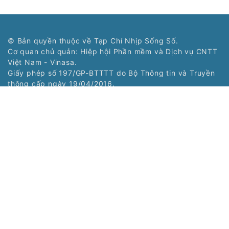
© Bản quyền thuộc về Tạp Chí Nhịp Sống Số.
Cơ quan chủ quản: Hiệp hội Phần mềm và Dịch vụ CNTT
Việt Nam - Vinasa.
Giấy phép số 197/GP-BTTTT do Bộ Thông tin và Truyền
thông cấp ngày 19/04/2016.
Tổng Biên tập: Trương Hoài Trang
Phó Tổng Biên tập: Bùi Văn Ngợi
Tòa soạn: Tầng 11, Cung Trí thức, Số 1 Tôn Thất Thuyết,
Phường Cầu Giấy, Hà Nội
Tel: (024) 3577 2339 - Fax: (024) 3577 2337
Hotline: 0968323388 - 0977303388
Liên hệ quảng cáo:
0968323388
Copyright © 2021 Nss.vn. Phát triển bởi
VIETNAMPEDIA.com
Các chuyên trang: