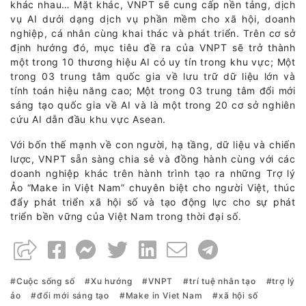
khác nhau… Mặt khác, VNPT sẽ cung cấp nền tảng, dịch
vụ AI dưới dạng dịch vụ phần mềm cho xã hội, doanh
nghiệp, cá nhân cùng khai thác và phát triển. Trên cơ sở
định hướng đó, mục tiêu đề ra của VNPT sẽ trở thành
một trong 10 thương hiệu AI có uy tín trong khu vực; Một
trong 03 trung tâm quốc gia về lưu trữ dữ liệu lớn và
tính toán hiệu năng cao; Một trong 03 trung tâm đổi mới
sáng tạo quốc gia về AI và là một trong 20 cơ sở nghiên
cứu AI dẫn đầu khu vực Asean.
Với bốn thế mạnh về con người, hạ tầng, dữ liệu và chiến
lược, VNPT sẵn sàng chia sẻ và đồng hành cùng với các
doanh nghiệp khác trên hành trình tạo ra những Trợ lý
Ảo “Make in Việt Nam” chuyên biệt cho người Việt, thúc
đẩy phát triển xã hội số và tạo động lực cho sự phát
triển bền vững của Việt Nam trong thời đại số.
Cuộc sống số
Xu hướng
VNPT
trí tuệ nhân tạo
trợ lý
ảo
đổi mới sáng tạo
Make in Viet Nam
xã hội số