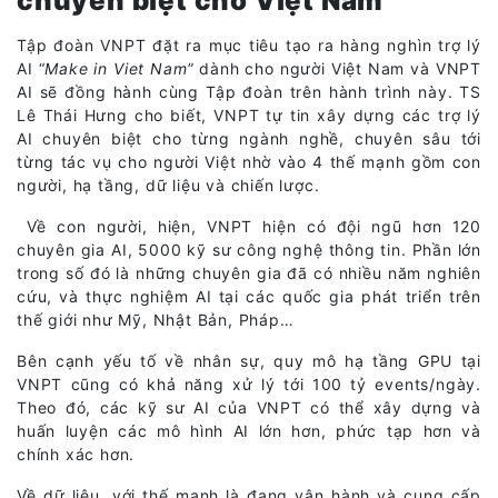
chuyên biệt cho Việt Nam
Tập đoàn VNPT đặt ra mục tiêu tạo ra hàng nghìn trợ lý
AI “
Make in Viet Nam
” dành cho người Việt Nam và VNPT
AI sẽ đồng hành cùng Tập đoàn trên hành trình này. TS
Lê Thái Hưng cho biết, VNPT tự tin xây dựng các trợ lý
AI chuyên biệt cho từng ngành nghề, chuyên sâu tới
từng tác vụ cho người Việt nhờ vào 4 thế mạnh gồm con
người, hạ tầng, dữ liệu và chiến lược.
Về con người, hiện, VNPT hiện có đội ngũ hơn 120
chuyên gia AI, 5000 kỹ sư công nghệ thông tin. Phần lớn
trong số đó là những chuyên gia đã có nhiều năm nghiên
cứu, và thực nghiệm AI tại các quốc gia phát triển trên
thế giới như Mỹ, Nhật Bản, Pháp…
Bên cạnh yếu tố về nhân sự, quy mô hạ tầng GPU tại
VNPT cũng có khả năng xử lý tới 100 tỷ events/ngày.
Theo đó, các kỹ sư AI của VNPT có thể xây dựng và
huấn luyện các mô hình AI lớn hơn, phức tạp hơn và
chính xác hơn.
Về dữ liệu, với thế mạnh là đang vận hành và cung cấp