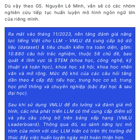
Dù vậy theo GS. Nguyễn Lê Minh, vẫn sẽ có các nhóm
nghiên cứu tiếp tục huấn luyện mô hình ngôn ngữ lớn
của riêng mình.
Ra mắt vào tháng 11/2023, nền tảng đánh giá năng
lực tiếng Việt cho LLM - VMLU đã cung cấp bộ dữ
liệu (dataset) & tiêu chuẩn kiểm tra toàn diện, gồm:
10.880 câu hỏi trắc nghiệm, thuộc 58 chủ đề, bao
quát 4 lĩnh vực là STEM (khoa học, công nghệ, kỹ
thuật và toán học), khoa học xã hội, khoa học nhân
văn và mở rộng. Mức độ khó của các câu hỏi tăng
dần theo 4 cấp độ: tiểu học, trung học cơ sở, trung
học phổ thông và chuyên nghiệp (bậc đại học & sau
đại học).
Sau khi sử dụng VMLU để đo lường và đánh giá mô
hình, các nhà phát triển LLM có thể cung cấp điểm số
và yêu cầu công bố trên bảng xếp hạng (VMLU
Leaderboard). Thông qua đó, so sánh năng lực mô
hình của mình với các LLM hiện có trên thị trường để
thúc đẩy việc huấn luyện ngày một hoàn thiện hơn.