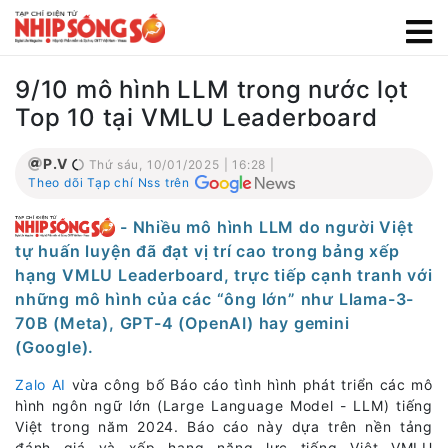
9/10 mô hình LLM trong nước lọt
Top 10 tại VMLU Leaderboard
P.V
Thứ sáu, 10/01/2025 | 16:28 |
Theo dõi Tạp chí Nss trên
- Nhiều mô hình LLM do người Việt
tự huấn luyện đã đạt vị trí cao trong bảng xếp
hạng VMLU Leaderboard, trực tiếp cạnh tranh với
những mô hình của các “ông lớn” như Llama-3-
70B (Meta), GPT-4 (OpenAI) hay gemini
(Google).
Zalo AI
vừa công bố Báo cáo tình hình phát triển các mô
hình ngôn ngữ lớn (Large Language Model - LLM) tiếng
Việt trong năm 2024. Báo cáo này dựa trên nền tảng
đánh giá và xếp hạng năng lực tiếng Việt VMLU