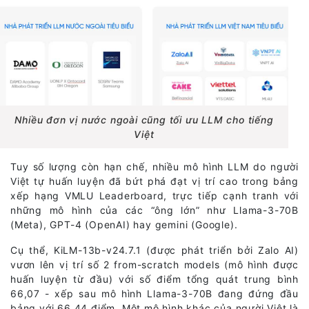
Nhiều đơn vị nước ngoài cũng tối ưu LLM cho tiếng
Việt
Tuy số lượng còn hạn chế, nhiều mô hình LLM do người
Việt tự huấn luyện đã bứt phá đạt vị trí cao trong bảng
xếp hạng VMLU Leaderboard, trực tiếp cạnh tranh với
những mô hình của các “ông lớn” như Llama-3-70B
(Meta), GPT-4 (OpenAI) hay gemini (Google).
Cụ thể, KiLM-13b-v24.7.1 (được phát triển bởi Zalo AI)
vươn lên vị trí số 2 from-scratch models (mô hình được
huấn luyện từ đầu) với số điểm tổng quát trung bình
66,07 - xếp sau mô hình Llama-3-70B đang đứng đầu
bảng với 66,44 điểm. Một mô hình khác của người Việt là