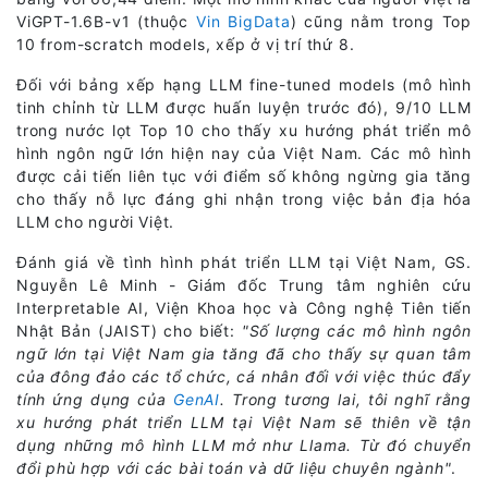
ViGPT-1.6B-v1 (thuộc
Vin BigData
) cũng nằm trong Top
10 from-scratch models, xếp ở vị trí thứ 8.
Đối với bảng xếp hạng LLM fine-tuned models (mô hình
tinh chỉnh từ LLM được huấn luyện trước đó), 9/10 LLM
trong nước lọt Top 10 cho thấy xu hướng phát triển mô
hình ngôn ngữ lớn hiện nay của Việt Nam. Các mô hình
được cải tiến liên tục với điểm số không ngừng gia tăng
cho thấy nỗ lực đáng ghi nhận trong việc bản địa hóa
LLM cho người Việt.
Đánh giá về tình hình phát triển LLM tại Việt Nam, GS.
Nguyễn Lê Minh - Giám đốc Trung tâm nghiên cứu
Interpretable AI, Viện Khoa học và Công nghệ Tiên tiến
Nhật Bản (JAIST) cho biết:
"Số lượng các mô hình ngôn
ngữ lớn tại Việt Nam gia tăng đã cho thấy sự quan tâm
của đông đảo các tổ chức, cá nhân đối với việc thúc đẩy
tính ứng dụng của
GenAI
. Trong tương lai, tôi nghĩ rằng
xu hướng phát triển LLM tại Việt Nam sẽ thiên về tận
dụng những mô hình LLM mở như Llama. Từ đó chuyển
đổi phù hợp với các bài toán và dữ liệu chuyên ngành"
.