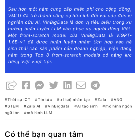
Sau hơn một năm cung cấp miễn phí cho cộng đồng,
VMLU đã trở thành công cụ hữu ích đối với các đơn vị
nghiên cứu AI. VinBigData là đơn vị tiêu biểu trong xu
hướng huấn luyện LLM vào phục vụ người dùng Việt.
Một from-scratch model của VinBigData là ViGPT-
1.6B-v1 đã được huấn luyện nhằm tích hợp vào hệ
sinh thái các sản phẩm của doanh nghiệp, hiện đang
nằm trong Top 8 from-scratch models có năng lực
tiếng Việt vượt trội.
Thời sự ICT
Tin tức
trí tuệ nhân tạo
Zalo
VNG
STEM
Zalo AI
VinBigdata
AI tạo sinh
mô hình ngôn
ngữ lớn
mô hình LLM
Có thể bạn quan tâm