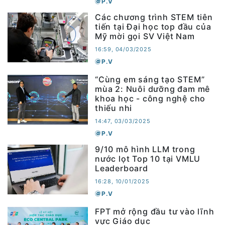
P.V
Các chương trình STEM tiên
tiến tại Đại học top đầu của
Mỹ mời gọi SV Việt Nam
16:59, 04/03/2025
P.V
“Cùng em sáng tạo STEM”
mùa 2: Nuôi dưỡng đam mê
khoa học - công nghệ cho
thiếu nhi
14:47, 03/03/2025
P.V
9/10 mô hình LLM trong
nước lọt Top 10 tại VMLU
Leaderboard
16:28, 10/01/2025
P.V
FPT mở rộng đầu tư vào lĩnh
vực Giáo dục