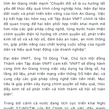
tỉnh An Giang nhấn mạnh “Chuyển đổi số là xu hướng tất
yếu để thúc đẩy quá trình công nghiệp hóa, hiện đại hóa
đất nước và phát triển bền vững của tỉnh An Giang. Việc
ký kết hợp tác hôm nay với Tập đoàn VNPT chính là tiền
đề quan trọng để hai bên phối hợp triển khai mạnh mẽ
hơn nữa các giải pháp công nghệ, từng bước hoàn thiện
chính quyền điện tử hướng tới chính quyền số, phát triển
kinh tế số và xã hội số, đảm bảo an toàn, an ninh thông
tin, góp phần nâng cao chất lượng cuộc sống của người
dân và hiệu quả hoạt động của doanh nghiệp”.
Đại diện VNPT, ông Tô Dũng Thái, Chủ tịch Hội đồng
Thành viên Tập đoàn VNPT cam kết “VNPT sẽ đồng hành
cùng tỉnh An Giang trong việc xây dựng hạ tầng số, hạ
tầng dữ liệu, phát triển mạng viễn thông 5G hiện đại, và
cung cấp các giải pháp công nghệ tiên tiến nhất. Mục
tiêu là góp phần xây dựng chính quyền số hiệu quả, thúc
đẩy kinh tế số phát triển và hình thành xã hội số toàn
diện”.
Trong bối cảnh cả nước đang tích cực triển khai Nghị
quyết 57-NQ/TW của Bộ Chính trị về việc đẩy mạnh