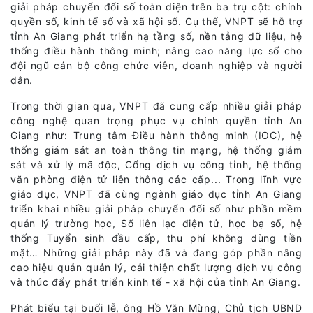
giải pháp chuyển đổi số toàn diện trên ba trụ cột: chính
quyền số, kinh tế số và xã hội số. Cụ thể, VNPT sẽ hỗ trợ
tỉnh An Giang phát triển hạ tầng số, nền tảng dữ liệu, hệ
thống điều hành thông minh; nâng cao năng lực số cho
đội ngũ cán bộ công chức viên, doanh nghiệp và người
dân.
Trong thời gian qua, VNPT đã cung cấp nhiều giải pháp
công nghệ quan trọng phục vụ chính quyền tỉnh An
Giang như: Trung tâm Điều hành thông minh (IOC), hệ
thống giám sát an toàn thông tin mạng, hệ thống giám
sát và xử lý mã độc, Cổng dịch vụ công tỉnh, hệ thống
văn phòng điện tử liên thông các cấp... Trong lĩnh vực
giáo dục, VNPT đã cùng ngành giáo dục tỉnh An Giang
triển khai nhiều giải pháp chuyển đổi số như phần mềm
quản lý trường học, Sổ liên lạc điện tử, học bạ số, hệ
thống Tuyển sinh đầu cấp, thu phí không dùng tiền
mặt… Những giải pháp này đã và đang góp phần nâng
cao hiệu quản quản lý, cải thiện chất lượng dịch vụ công
và thúc đẩy phát triển kinh tế - xã hội của tỉnh An Giang.
Phát biểu tại buổi lễ, ông Hồ Văn Mừng, Chủ tịch UBND