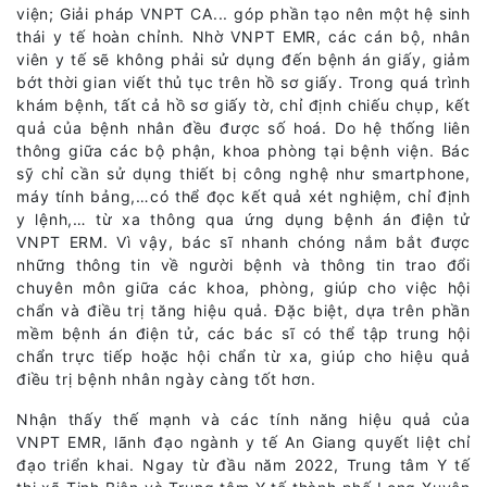
viện; Giải pháp VNPT CA... góp phần tạo nên một hệ sinh
thái y tế hoàn chỉnh. Nhờ VNPT EMR, các cán bộ, nhân
viên y tế sẽ không phải sử dụng đến bệnh án giấy, giảm
bớt thời gian viết thủ tục trên hồ sơ giấy. Trong quá trình
khám bệnh, tất cả hồ sơ giấy tờ, chỉ định chiếu chụp, kết
quả của bệnh nhân đều được số hoá. Do hệ thống liên
thông giữa các bộ phận, khoa phòng tại bệnh viện. Bác
sỹ chỉ cần sử dụng thiết bị công nghệ như smartphone,
máy tính bảng,…có thể đọc kết quả xét nghiệm, chỉ định
y lệnh,… từ xa thông qua ứng dụng bệnh án điện tử
VNPT ERM. Vì vậy, bác sĩ nhanh chóng nắm bắt được
những thông tin về người bệnh và thông tin trao đổi
chuyên môn giữa các khoa, phòng, giúp cho việc hội
chẩn và điều trị tăng hiệu quả. Đặc biệt, dựa trên phần
mềm bệnh án điện tử, các bác sĩ có thể tập trung hội
chẩn trực tiếp hoặc hội chẩn từ xa, giúp cho hiệu quả
điều trị bệnh nhân ngày càng tốt hơn.
Nhận thấy thế mạnh và các tính năng hiệu quả của
VNPT EMR, lãnh đạo ngành y tế An Giang quyết liệt chỉ
đạo triển khai. Ngay từ đầu năm 2022, Trung tâm Y tế