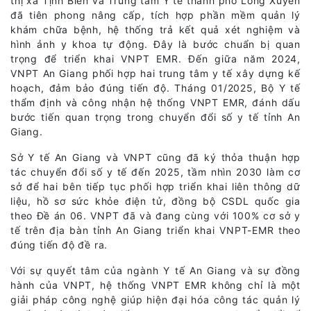
thị xã Tịnh Biên và Trung tâm Y tế thành phố Long Xuyên
đã tiên phong nâng cấp, tích hợp phần mềm quản lý
khám chữa bệnh, hệ thống trả kết quả xét nghiệm và
hình ảnh y khoa tự động. Đây là bước chuẩn bị quan
trọng để triển khai VNPT EMR. Đến giữa năm 2024,
VNPT An Giang phối hợp hai trung tâm y tế xây dựng kế
hoạch, đảm bảo đúng tiến độ. Tháng 01/2025, Bộ Y tế
thẩm định và công nhận hệ thống VNPT EMR, đánh dấu
bước tiến quan trọng trong chuyển đổi số y tế tỉnh An
Giang.
Sở Y tế An Giang và VNPT cũng đã ký thỏa thuận hợp
tác chuyển đổi số y tế đến 2025, tầm nhìn 2030 làm cơ
sở để hai bên tiếp tục phối hợp triển khai liên thông dữ
liệu, hồ sơ sức khỏe điện tử, đồng bộ CSDL quốc gia
theo Đề án 06. VNPT đã và đang cùng với 100% cơ sở y
tế trên địa bàn tỉnh An Giang triển khai VNPT-EMR theo
đúng tiến độ đề ra.
Với sự quyết tâm của ngành Y tế An Giang và sự đồng
hành của VNPT, hệ thống VNPT EMR không chỉ là một
giải pháp công nghệ giúp hiện đại hóa công tác quản lý