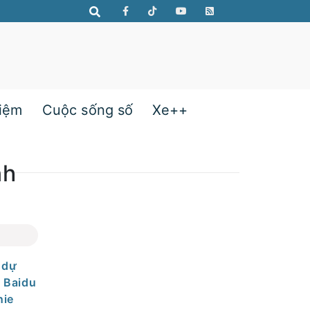
hiệm
Cuộc sống số
Xe++
nh
 dự
. Baidu
nie