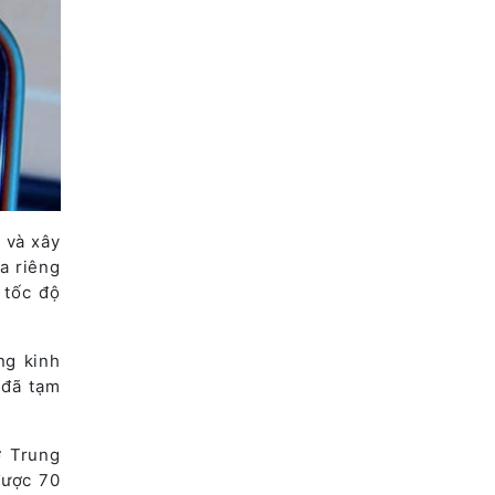
 và xây
a riêng
 tốc độ
ng kinh
 đã tạm
ở Trung
được 70