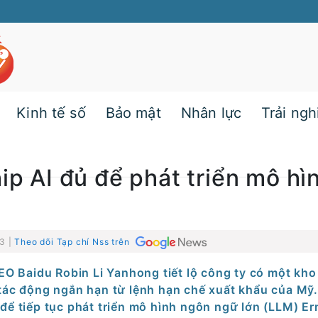
Kinh tế số
Bảo mật
Nhân lực
Trải ng
ip AI đủ để phát triển mô hì
53 |
Theo dõi Tạp chí Nss trên
O Baidu Robin Li Yanhong tiết lộ công ty có một kho
 tác động ngắn hạn từ lệnh hạn chế xuất khẩu của Mỹ
để tiếp tục phát triển mô hình ngôn ngữ lớn (LLM) Er