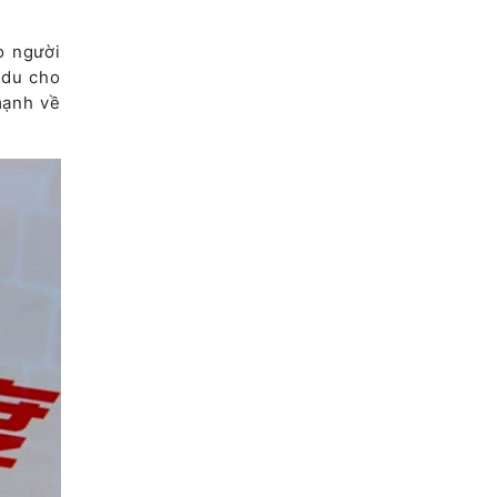
o người
idu cho
mạnh về