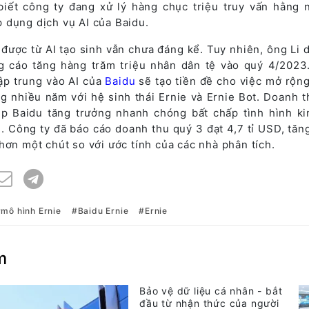
biết công ty đang xử lý hàng chục triệu truy vấn hằng 
 dụng dịch vụ AI của Baidu.
được từ AI tạo sinh vẫn chưa đáng kể. Tuy nhiên, ông Li 
g cáo tăng hàng trăm triệu nhân dân tệ vào quý 4/2023
ập trung vào AI của
Baidu
sẽ tạo tiền đề cho việc mở rộn
g nhiều năm với hệ sinh thái Ernie và Ernie Bot. Doanh t
úp Baidu tăng trưởng nhanh chóng bất chấp tình hình ki
 Công ty đã báo cáo doanh thu quý 3 đạt 4,7 tỉ USD, tăn
hơn một chút so với ước tính của các nhà phân tích.
mô hình Ernie
Baidu Ernie
Ernie
m
Bảo vệ dữ liệu cá nhân - bắt
đầu từ nhận thức của người