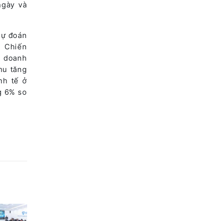
ngày và
dự đoán
. Chiến
g doanh
hu tăng
nh tế ở
g 6% so