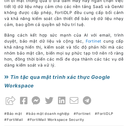
tin bí mật thông qua ổ đĩa đám mây hay ngăn chặn việc
tiết lộ dữ liệu nhạy cảm cho các nền tảng SaaS và GenAI
không được cấp phép, FortiDLP đều cung cấp bối cảnh
và khả năng kiểm soát cần thiết để bảo vệ dữ liệu nhạy
cảm, bao gồm cả quyền sở hữu trí tuệ.
Bằng cách kết hợp sức mạnh của AI với email, trình
duyệt, bảo mật dữ liệu và cộng tác,
Fortinet
cung cấp
khả năng hiển thị, kiểm soát và tốc độ phản hồi mà các
nhóm bảo mật cần, biến mọi sự phức tạp trở nên rõ ràng
hơn, đồng thời biến các mối đe dọa thành các tác vụ dễ
dàng kiểm soát và xử lý.
Tin tặc qua mặt trình xác thực Google
Workspace
Bảo mật
bảo mật doanh nghiệp
Fortinet
FortiDLP
FortiMail
FortiMail Workspace Security