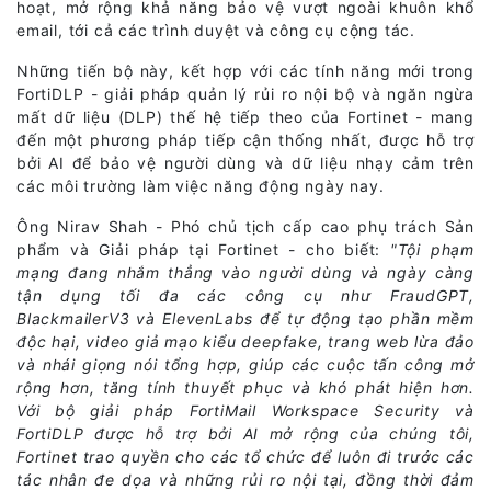
hoạt, mở rộng khả năng bảo vệ vượt ngoài khuôn khổ
email, tới cả các trình duyệt và công cụ cộng tác.
Những tiến bộ này, kết hợp với các tính năng mới trong
FortiDLP - giải pháp quản lý rủi ro nội bộ và ngăn ngừa
mất dữ liệu (DLP) thế hệ tiếp theo của Fortinet - mang
đến một phương pháp tiếp cận thống nhất, được hỗ trợ
bởi AI để bảo vệ người dùng và dữ liệu nhạy cảm trên
các môi trường làm việc năng động ngày nay.
Ông Nirav Shah - Phó chủ tịch cấp cao phụ trách Sản
phẩm và Giải pháp tại Fortinet - cho biết:
"Tội phạm
mạng đang nhắm thẳng vào người dùng và ngày càng
tận dụng tối đa các công cụ như FraudGPT,
BlackmailerV3 và ElevenLabs để tự động tạo phần mềm
độc hại, video giả mạo kiểu deepfake, trang web lừa đảo
và nhái giọng nói tổng hợp, giúp các cuộc tấn công mở
rộng hơn, tăng tính thuyết phục và khó phát hiện hơn.
Với bộ giải pháp FortiMail Workspace Security và
FortiDLP được hỗ trợ bởi AI mở rộng của chúng tôi,
Fortinet trao quyền cho các tổ chức để luôn đi trước các
tác nhân đe dọa và những rủi ro nội tại, đồng thời đảm