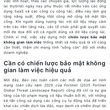
việc linh hoạt, theo các chuyên gia, lực lượng lao động
lai (hybrid) ngày nay phụ thuộc rất nhiều vào các ứng
dụng SaaS và các công cụ cộng tác, điều này làm gia
tăng năng suất, đồng thời cũng mở rộng bề mặt tấn
công. Khi người dùng tương tác với dữ liệu nhạy cảm
trên các nền tảng này, các tổ chức phải giải quyết các
mối đe dọa đối với cả người dùng và dữ liệu cùng lúc.
Chính vì thế, việc xây dựng một
chiến lược bảo mật
không gian làm việc
thống nhất và hiệu quả là vô cùng
cần thiết, thậm chí mang tính "sống còn" đối với nhiều
doanh nghiệp.
Cần có chiến lược bảo mật không
gian làm việc hiệu quả
Mới đây,
Báo cáo toàn cảnh các mối đe dọa an ninh
mạng toàn cầu năm 2025 của Fortinet
(2025 Fortinet
Global Threat Landscape Report) cũng đã chỉ ra sự gia
tăng của tội phạm mạng có hậu thuẫn bởi AI, với những
kẻ tấn công sử dụng các công cụ tự động hóa để triển
khai các chiến dịch lừa đảo, mạo danh và chiếm đoạt tài