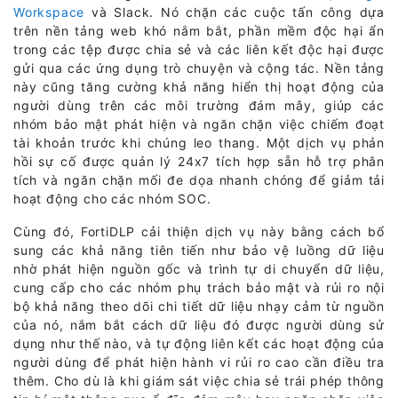
Workspace
và Slack. Nó chặn các cuộc tấn công dựa
trên nền tảng web khó nắm bắt, phần mềm độc hại ẩn
trong các tệp được chia sẻ và các liên kết độc hại được
gửi qua các ứng dụng trò chuyện và cộng tác. Nền tảng
này cũng tăng cường khả năng hiển thị hoạt động của
người dùng trên các môi trường đám mây, giúp các
nhóm bảo mật phát hiện và ngăn chặn việc chiếm đoạt
tài khoản trước khi chúng leo thang. Một dịch vụ phản
hồi sự cố được quản lý 24x7 tích hợp sẵn hỗ trợ phân
tích và ngăn chặn mối đe dọa nhanh chóng để giảm tải
hoạt động cho các nhóm SOC.
Cùng đó, FortiDLP cải thiện dịch vụ này bằng cách bổ
sung các khả năng tiên tiến như bảo vệ luồng dữ liệu
nhờ phát hiện nguồn gốc và trình tự di chuyển dữ liệu,
cung cấp cho các nhóm phụ trách bảo mật và rủi ro nội
bộ khả năng theo dõi chi tiết dữ liệu nhạy cảm từ nguồn
của nó, nắm bắt cách dữ liệu đó được người dùng sử
dụng như thế nào, và tự động liên kết các hoạt động của
người dùng để phát hiện hành vi rủi ro cao cần điều tra
thêm. Cho dù là khi giám sát việc chia sẻ trái phép thông