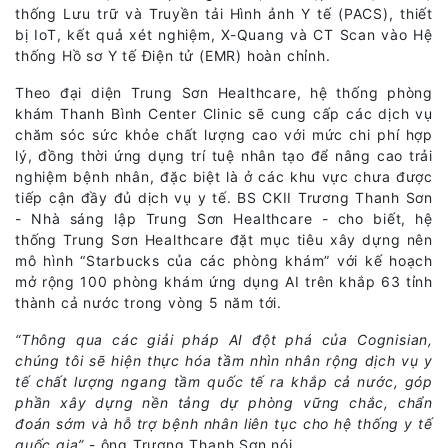
thống Lưu trữ và Truyền tải Hình ảnh Y tế (PACS), thiết
bị IoT, kết quả xét nghiệm, X-Quang và CT Scan vào Hệ
thống Hồ sơ Y tế Điện tử (EMR) hoàn chỉnh.
Theo đại diện Trung Sơn Healthcare, hệ thống phòng
khám Thanh Bình Center Clinic sẽ cung cấp các dịch vụ
chăm sóc sức khỏe chất lượng cao với mức chi phí hợp
lý, đồng thời ứng dụng trí tuệ nhân tạo để nâng cao trải
nghiệm bệnh nhân, đặc biệt là ở các khu vực chưa được
tiếp cận đầy đủ dịch vụ y tế. BS CKII Trương Thanh Sơn
- Nhà sáng lập Trung Sơn Healthcare - cho biết, hệ
thống Trung Sơn Healthcare đặt mục tiêu xây dựng nên
mô hình “Starbucks của các phòng khám” với kế hoạch
mở rộng 100 phòng khám ứng dụng AI trên khắp 63 tỉnh
thành cả nước trong vòng 5 năm tới.
“Thông qua các giải pháp AI đột phá của Cognisian,
chúng tôi sẽ hiện thực hóa tầm nhìn nhân rộng dịch vụ y
tế chất lượng ngang tầm quốc tế ra khắp cả nước, góp
phần xây dựng nền tảng dự phòng vững chắc, chẩn
đoán sớm và hỗ trợ bệnh nhân liên tục cho hệ thống y tế
quốc gia”
- ông Trương Thanh Sơn nói.