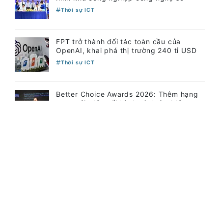
Thời sự ICT
FPT trở thành đối tác toàn cầu của
OpenAI, khai phá thị trường 240 tỉ USD
Thời sự ICT
Better Choice Awards 2026: Thêm hạng
mục mới, tiếp nối hành trình tìm kiếm sự
"tốt hơn"
Thời sự ICT
Việt Nam đặt mục tiêu làm chủ tối thiểu 4
công nghệ chiến lược
Thời sự ICT