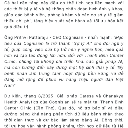
Cả hai nền tảng này đều có thể tích hợp liền mạch với
các thiết bị y tế và hệ thống chẩn đoán hình ảnh y khoa,
giúp các bệnh viện, phòng khám và các cơ sở y tế giảm
thiểu chi phí, tăng hiệu suất vận hành và tối ưu hóa kết
quả điều trị.
Ông Prithvi Puttaraju - CEO Cognisian - nhấn mạnh:
“Mục
tiêu của Cognisian là trở thành 'trợ lý AI' cho đội ngũ y
tế, giúp công việc của họ trở nên ý nghĩa hơn, hiệu quả
hơn và tạo tác động lớn hơn. Đối với Thanh Bình Center
Clinic, chúng tôi không chỉ triển khai các giải pháp AI,
mà còn hướng đến xây dựng một hệ sinh thái y tế ‘lấy
bệnh nhân làm trung tâm’ hoạt động bền vững và dễ
dàng mở rộng để phục vụ hàng triệu người dân Việt
Nam”
.
Dự kiến, tháng 8/2025, Giải pháp Caresa và Chanakya
Health Analytics của Cognisian sẽ ra mắt tại Thanh Bình
Center Clinic (Cần Thơ). Qua đó, hỗ trợ bác sĩ và điều
dưỡng bằng khả năng phân tích dữ liệu bệnh nhân theo
thời gian thực và dự báo lâm sàng bằng AI. Đồng thời,
tối ưu hóa vận hành phòng khám, tích hợp dữ liệu từ Hệ