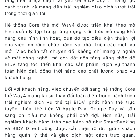
tảng mới là lựa chọn tất yếu để BIDV duy trì năng lực
cạnh tranh và mang đến trải nghiệm giao dịch vượt trội
trong thời gian tới.
Hệ thống Core thẻ mới Way4 được triển khai theo mô
hình quản lý tập trung, ứng dụng kiến trúc mở cùng khả
năng cấu hình linh hoạt, qua đó tạo điều kiện thuận lợi
cho việc mở rộng chức năng và phát triển các dịch vụ
mới. Việc hoàn tất chuyển đổi không chỉ mang ý nghĩa
về mặt công nghệ, mà còn đặt nền tảng vững chắc để
BIDV tăng tốc triển khai các sản phẩm, dịch vụ thanh
toán hiện đại, đồng thời nâng cao chất lượng phục vụ
khách hàng.
Đối với khách hàng, việc chuyển đổi sang hệ thống Core
thẻ Way4 mang lại sự thay đổi toàn diện trong hành trình
trải nghiệm dịch vụ thẻ tại BIDV: phát hành thẻ trực
tuyến, thêm thẻ trên Ví Apple Pay, Google Pay và sẵn
sàng chi tiêu mà không phải chờ đợi. Hơn nữa, trải
nghiệm khách hàng trên các kênh số như SmartBanking
và BIDV Direct cũng được cải thiện rõ rệt, giúp khách
hàng quản lý thẻ và giao dịch một cách trực quan,