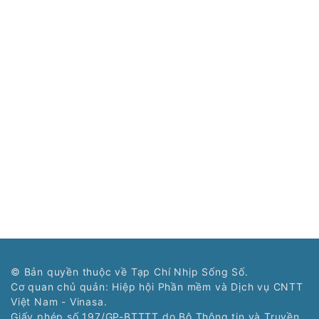
© Bản quyền thuộc về Tạp Chí Nhịp Sống Số.
Cơ quan chủ quản: Hiệp hội Phần mềm và Dịch vụ CNTT
Việt Nam - Vinasa.
Giấy phép số 197/GP-BTTTT do Bộ Thông tin và Truyền