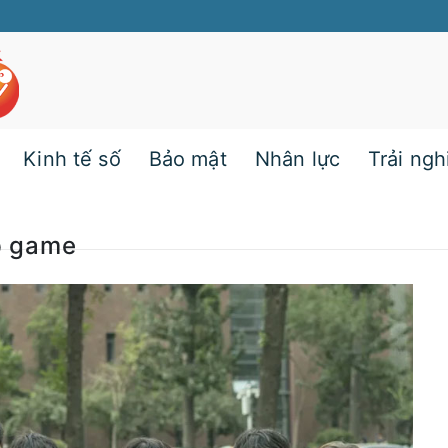
Kinh tế số
Bảo mật
Nhân lực
Trải ng
p game