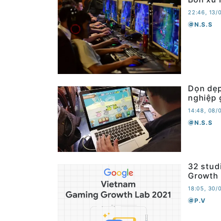
22:46, 13/
N.S.S
Dọn dẹp
nghiệp 
14:48, 08/
N.S.S
32 stud
Growth 
18:05, 30/
P.V