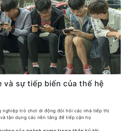
và sự tiếp biến của thế hệ
nghiệp trò chơi di động đòi hỏi các nhà tiếp thị
và tận dụng các nền tảng để tiếp cận họ
hướng của ngành game trong thập kỷ tới