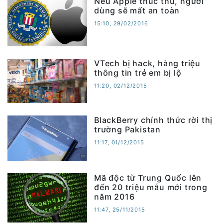
Nếu Apple thúc thủ, người
dùng sẽ mất an toàn
15:10, 29/02/2016
VTech bị hack, hàng triệu
thông tin trẻ em bị lộ
11:20, 02/12/2015
BlackBerry chính thức rời thị
trường Pakistan
11:17, 01/12/2015
Mã độc từ Trung Quốc lên
đến 20 triệu mẫu mới trong
năm 2016
11:47, 25/11/2015