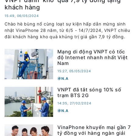
VNPT dành ‘kho’ quà 7,9 tỷ đồng tặng
khách hàng
15:49, 06/05/2024
Chào hè bùng nổ cùng loạt sự kiện hấp dẫn mừng sinh
nhật VinaPhone 28 năm, từ 6/5 - 14/7/2024, VNPT chiêu
đãi khách hàng kho quà khủng trị giá gần 7,9 tỷ đồng.
Mạng di động VNPT có tốc
độ Internet nhanh nhất Việt
Nam
15:27, 05/05/2024
N.A
VNPT đã tắt sóng 10% số
trạm BTS 2G
14:35, 27/02/2024
N.A
VinaPhone khuyến mại gần 7
tỷ đồng với hàng ngàn giải