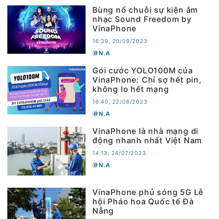
Bùng nổ chuỗi sự kiện âm
nhạc Sound Freedom by
VinaPhone
16:39, 20/09/2023
N.A
Gói cước YOLO100M của
VinaPhone: Chỉ sợ hết pin,
không lo hết mạng
16:40, 22/08/2023
N.A
VinaPhone là nhà mạng di
động nhanh nhất Việt Nam
14:13, 24/07/2023
N.A
VinaPhone phủ sóng 5G Lễ
hội Pháo hoa Quốc tế Đà
Nẵng