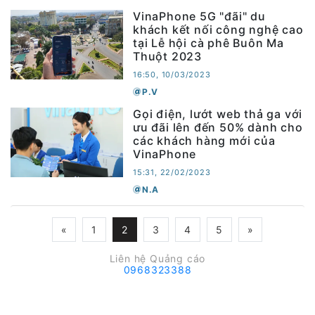
VinaPhone 5G "đãi" du
khách kết nối công nghệ cao
tại Lễ hội cà phê Buôn Ma
Thuột 2023
16:50, 10/03/2023
P.V
Gọi điện, lướt web thả ga với
ưu đãi lên đến 50% dành cho
các khách hàng mới của
VinaPhone
15:31, 22/02/2023
N.A
«
1
2
3
4
5
»
Liên hệ Quảng cáo
0968323388