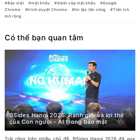
Bảo mật
mật khẩu
đánh cắp mật khẩu
Google
Chrome
trình duyệt Chrome
tin tặc tấn công
Tiện ích
mở rộng
Có thể bạn quan tâm
BSides Hanoi 2026: Ranh giới và lợi thế
của Con người - AI trong bảo mật
Trải rộng trên nhiều chủ đề, BSides Hanoi 2026 đã quy