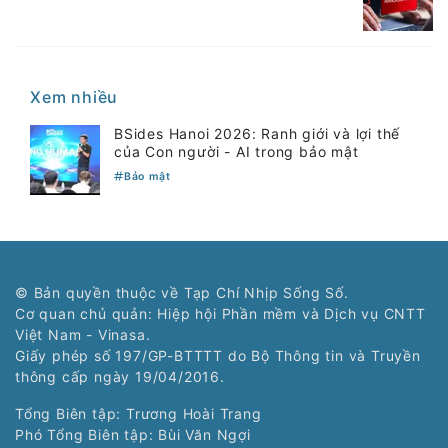
Xem nhiều
BSides Hanoi 2026: Ranh giới và lợi thế
của Con người - AI trong bảo mật
Bảo mật
© Bản quyền thuộc về Tạp Chí Nhịp Sống Số.
Cơ quan chủ quản: Hiệp hội Phần mềm và Dịch vụ CNTT
Việt Nam - Vinasa.
Giấy phép số 197/GP-BTTTT do Bộ Thông tin và Truyền
thông cấp ngày 19/04/2016.
Tổng Biên tập: Trương Hoài Trang
Phó Tổng Biên tập: Bùi Văn Ngợi