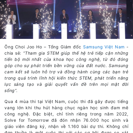
Ông Choi Joo Ho – Tổng Giám đốc
Samsung Việt Nam
-
chia sẻ:
“Tham gia STEM giúp thế hệ trẻ tiếp cận những
tiến bộ mới nhất của khoa học công nghệ, từ đó đóng
góp cho sự phát triển bền vững của đất nước. Samsung
cam kết sẽ luôn hỗ trợ và đồng hành cùng các bạn trẻ
trong quá trình lĩnh hội kiến thức STEM, phát triển năng
lực sáng tạo và giải quyết vấn đề trên mọi mặt đời
sống”.
Qua 4 mùa thi tại Việt Nam, cuộc thi đã gây được tiếng
vang lớn khi thu hút hàng chục ngàn học sinh đam mê
công nghệ. Đặc biệt, chỉ tính riêng trong năm 2022,
Solve for Tomorrow đã đón nhận 76.000 học sinh và
giáo viên đăng ký, nhận về 1.160 bài dự thi. Không chỉ
đơn thuần là một cuộc thi với các cơ hội được cọ xát