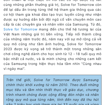
cùng những phần thưởng giá trị, Solve for Tomorrow còn
để lại dấu ấn trong từng thế hệ tham gia thông qua các
cơ hội tham gia khoá đào tạo trực tuyến cũng như nhận
được sự hướng dẫn bởi đội ngũ cố vấn chuyên môn cao
cấp là các chuyên gia và nhân viên của Samsung. Từ đó,
Solve for Tomorrow
mang đến cho thế hệ tương lai của
Việt Nam những giá trị bền vững. Tiếp nối thành công
của những năm trước đó, năm nay với sự mở rộng cả về
quy mô cũng như tầm ảnh hưởng, Solve for Tomorrow
2023 được kỳ vọng sẽ trở thành một trong những sân
chơi công nghệ dành cho học sinh từ 12 - 18 tuổi quy mô
bậc nhất cả nước, và là minh chứng cho những cam kết
của Samsung trong hiện thực hóa tầm nhìn “Cùng nhau
vì ngày mai”.
Trên thế giới, Solve for Tomorrow được Samsung
chính thức khởi xướng từ năm 2010. Theo đuổi những
mục tiêu và tầm nhìn thiết thực về giáo dục, chương
trình nhanh chóng được cộng đồng đón nhận và nhân
rộng quy mô qua từng năm, tính đến nay đã thu hút
gần 2 triệu học sinh tham gia tại 33 quốc gia và vùng