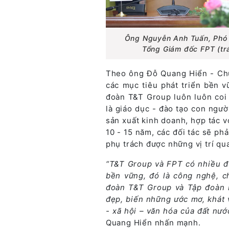
Ông Nguyễn Anh Tuấn, Phó 
Tổng Giám đốc FPT (trá
Theo ông Đỗ Quang Hiển - Chủ
các mục tiêu phát triển bền v
đoàn T&T Group luôn luôn coi 
là giáo dục - đào tạo con ngườ
sản xuất kinh doanh, hợp tác v
10 - 15 năm, các đối tác sẽ ph
phụ trách được những vị trí qu
“T&T Group và FPT có nhiều đi
bền vững, đó là công nghệ, ch
đoàn T&T Group và Tập đoàn F
đẹp, biến những ước mơ, khát 
- xã hội – văn hóa của đất nướ
Quang Hiển nhấn mạnh.