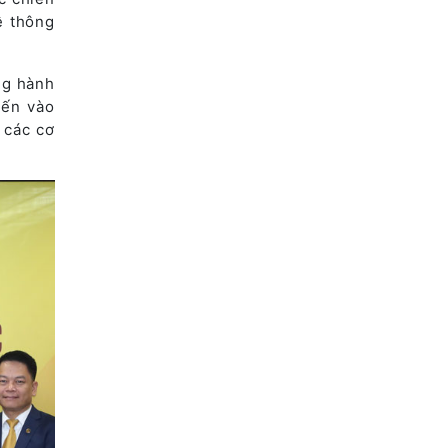
ệ thông
ng hành
iến vào
 các cơ