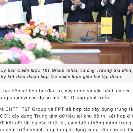
Ủy ban Chiến lược T&T Group (phải) và ông Trương Gia Bình
 ký kết thỏa thuận hợp tác chiến lược giữa hai tập đoàn.
c, hai bên sẽ hợp tác đầu tư, xây dựng và vận hành các cơ 
ong phạm vi các dự án mà T&T Group phát triển.
à CNTT, T&T Group và FPT sẽ hơp tác xây dựng trung t
CC); xây dựng Trung tâm dữ liệu tại khu đô thị kết hợp đi
T kết nối tất cả các thiết bị, cảm biến thông minh trong
pp phát triển nhanh ứng dụng di động cung cấp cho cư dâ