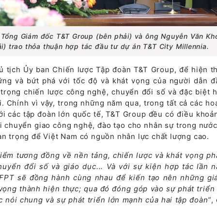
Tổng Giám đốc T&T Group (bên phải) và ông Nguyễn Văn Kh
i) trao thỏa thuận hợp tác đầu tư dự án T&T City Millennia.
 tịch Ủy ban Chiến lược Tập đoàn T&T Group, để hiện t
ững và bứt phá với tốc độ và khát vọng của người dẫn đ
trọng chiến lược công nghệ, chuyển đổi số và đặc biệt 
i. Chính vì vậy, trong những năm qua, trong tất cả các ho
ới các tập đoàn lớn quốc tế, T&T Group đều có điều khoản
ải chuyển giao công nghệ, đào tạo cho nhân sự trong nước
an trọng để Việt Nam có nguồn nhân lực chất lượng cao.
ểm tương đồng về nền tảng, chiến lược và khát vọng phá
uyển đổi số và giáo dục... Và với sự kiện hợp tác lần n
PT sẽ đồng hành cùng nhau để kiến tạo nên những giá 
vọng thành hiện thực; qua đó đóng góp vào sự phát triển 
c nói chung và sự phát triển lớn mạnh của hai tập đoàn”
,