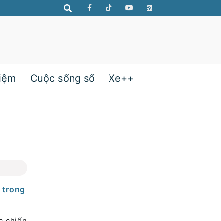
hiệm
Cuộc sống số
Xe++
 trong
c chiến