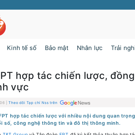
Kinh tế số
Bảo mật
Nhân lực
Trải ng
PT hợp tác chiến lược, đồng
nh vực
:06 |
Theo dõi Tạp chí Nss trên
FPT hợp tác chiến lược với nhiều nội dung quan trọng
i số, công nghệ thông tin và đô thị thông minh.
àn
T&T Group
và Tập đoàn
FPT
đã ký kết thỏa thuận hợp tá