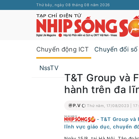
Thứ bảy, ngày 08 tháng 08 năm 2026
Chuyển động ICT
Chuyển đổi số
NssTV
T&T Group và F
hành trên đa lĩ
P.V
Thứ năm, 17/08/2023 | 17
- T&T Group và 
lĩnh vực giáo dục, chuyển đổ
Ngày 15/8, tại Hà Nội, Tập đo