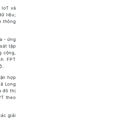
 IoT và
dữ liệu;
n thông
a - ứng
sát tập
g cộng,
nh FPT
ộ.
uận hợp
xã Long
 đô thị
PT theo
ác giải