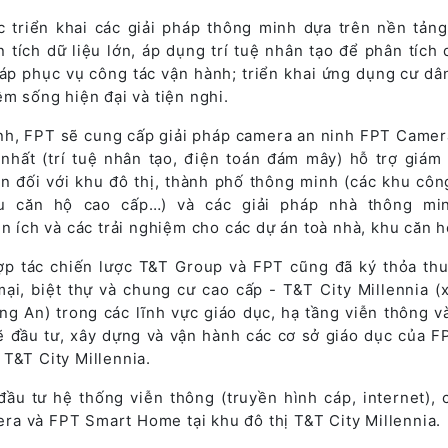
 triển khai các giải pháp thông minh dựa trên nền tảng
 tích dữ liệu lớn, áp dụng trí tuệ nhân tạo để phân tích 
háp phục vụ công tác vận hành; triển khai ứng dụng cư dâ
ệm sống hiện đại và tiện nghi.
inh, FPT sẽ cung cấp giải pháp camera an ninh FPT Camer
nhất (trí tuệ nhân tạo, điện toán đám mây) hỗ trợ giám 
ớn đối với khu đô thị, thành phố thông minh (các khu côn
hu căn hộ cao cấp…) và các giải pháp nhà thông mi
ện ích và các trải nghiệm cho các dự án toà nhà, khu căn h
ợp tác chiến lược T&T Group và FPT cũng đã ký thỏa th
ại, biệt thự và chung cư cao cấp - T&T City Millennia (
g An) trong các lĩnh vực giáo dục, hạ tầng viễn thông và
ẽ đầu tư, xây dựng và vận hành các cơ sở giáo dục của F
T&T City Millennia.
ầu tư hệ thống viễn thông (truyền hình cáp, internet), c
a và FPT Smart Home tại khu đô thị T&T City Millennia.