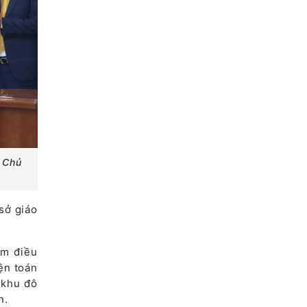
, Chủ
sở giáo
âm điều
ện toán
 khu đô
n.