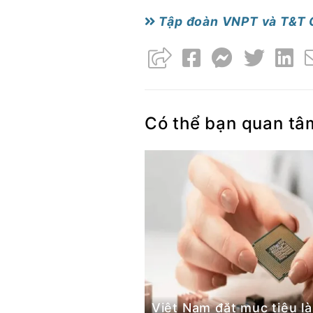
Tập đoàn VNPT và T&T G
Có thể bạn quan tâ
Việt Nam đặt mục tiêu là