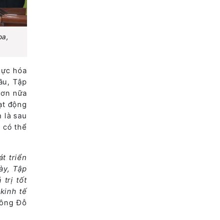
oa,
hực hóa
ầu, Tập
hơn nữa
ạt động
 là sau
 có thể
t triển
ày, Tập
trị tốt
kinh tế
 ông Đỗ